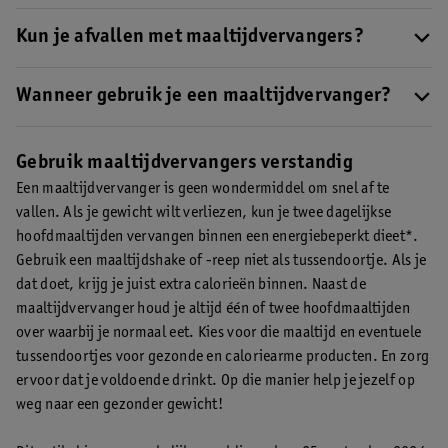
een energiebeperkt dieet
, en zo kunnen bijdragen aan
Dat is voor iedereen persoonlijk. Een maaltijdvervangende reep
gewichtsbeheersing of gewichtsverlies*. Zo zijn er verschillende
of shake kan als onderdeel van een energiebeperkt dieet
Kun je afvallen met maaltijdvervangers?
varianten, zoals maaltijdvervangende shakes, repen en poeders,
bijdragen aan het behoud van gewichtsbeheersing of als
Door het vervangen van twee hoofdmaaltijden per dag met een
verkrijgbaar.
ondersteuning bij gewichtsverlies*. Je kunt deze producten
maaltijdvervanger binnen een energiebeperkt dieet kun je
Wanneer gebruik je een maaltijdvervanger?
bijvoorbeeld eenvoudig meenemen naar je werk of onderweg
gewichtsverlies ondersteunen*.
Als je wilt afvallen, is het
Je kunt een maaltijdvervanger gebruiken als ondersteuning om
gebruiken. Ze zijn verkrijgbaar in verschillende smaken.
belangrijk dat je dit geleidelijk doet, want je kunt het beste op
af te vallen of op gewicht te blijven. Als je op gewicht wilt
Daarnaast kun je ook kiezen voor poeders. Daar kun je zelf een
Gebruik maaltijdvervangers verstandig
een gezonde manier afvallen
.
blijven kun je één hoofdmaaltijd per dag vervangen door
shake van maken
.
Een maaltijdvervanger is geen wondermiddel om snel af te
bijvoorbeeld een maaltijdvervangende reep of shake binnen een
vallen. Als je gewicht wilt verliezen, kun je twee dagelijkse
energiebeperkt dieet*. Als je af wilt vallen, kun je ervoor kiezen
hoofdmaaltijden vervangen binnen een energiebeperkt dieet*.
twee hoofdmaaltijden te vervangen binnen een energiebeperkt
Gebruik een maaltijdshake of -reep niet als tussendoortje. Als je
dieet*.
Lees meer over verschillende soorten
dat doet, krijg je juist extra calorieën binnen. Naast de
maaltijdvervangers
.
maaltijdvervanger houd je altijd één of twee hoofdmaaltijden
over waarbij je normaal eet. Kies voor die maaltijd en eventuele
tussendoortjes voor gezonde en caloriearme producten. En zorg
ervoor dat je voldoende drinkt. Op die manier help je jezelf op
weg naar een gezonder gewicht!