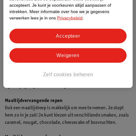
Repen
accepteert.
Je kunt je voorkeuren altijd aanpassen of
Poeders
intrekken.
Meer informatie over hoe we je gegevens
verwerken lees je in ons
Privacybeleid
.
Poeders kun je vaak met water, melk of een plantaardig
alternatief voor melk aanlengen. Kijk op de verpakking voor de
aanbevolen bereidingswijze. Shakes zijn kant en klare drankjes
Accepteer
en zijn net als repen makkelijk mee te nemen.
Weigeren
Maaltijdvervangende shakes
Maaltijdshakes
zijn gemakkelijk mee te nemen naar je werk of
om onderweg te gebruiken. Ze zijn verkrijgbaar in verschillende
Zelf cookies beheren
smaken, zoals vanille, aardbei, banaan, chocolade en koffie.
Fijn als je graag wat afwisseling van smaken wilt!
Maaltijdvervangende repen
Ook een maaltijdreep is makkelijk om mee te nemen. Je stopt
hem zo in je zak! Je kunt kiezen uit verschillende smaken, zoals
caramel, nougat, chocolade, cheesecake of bosvruchten.