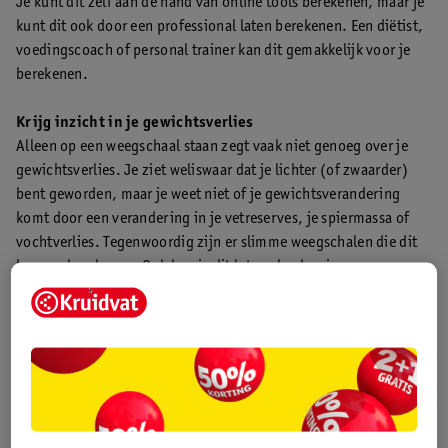
Je kunt dit zelf aan de hand van online tools berekenen, maar je
kunt dit ook door een professional laten berekenen. Een diëtist,
voedingscoach of personal trainer kan dit gemakkelijk voor je
berekenen.
Krijg inzicht in je gewichtsverlies
Alleen op een weegschaal staan zegt vaak niet genoeg over je
gewichtsverlies. Je ziet weliswaar dat je lichter (of zwaarder)
bent geworden, maar je weet niet of je gewichtsverandering
komt door een verandering in je vetreserves, je spiermassa of
vochtverlies. Tegenwoordig zijn er slimme weegschalen die dit
kunnen berekenen. Ook kun je dit laten checken in een
sportschool of bij een professional zoals een personal trainer of
diëtist.
Wees geduldig
Als je wilt afvallen, heb je vaak een lange adem nodig. Door
rustig af te vallen kan je lichaam wennen aan de veranderingen
die het doormaakt. Je lichaam wil namelijk altijd in balans zijn.