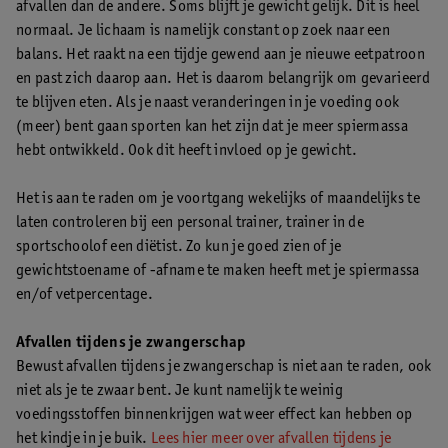
afvallen dan de andere. Soms blijft je gewicht gelijk. Dit is heel
normaal. Je lichaam is namelijk constant op zoek naar een
balans. Het raakt na een tijdje gewend aan je nieuwe eetpatroon
en past zich daarop aan. Het is daarom belangrijk om gevarieerd
te blijven eten. Als je naast veranderingen in je voeding ook
(meer) bent gaan sporten kan het zijn dat je meer spiermassa
hebt ontwikkeld. Ook dit heeft invloed op je gewicht.
Het is aan te raden om je voortgang wekelijks of maandelijks te
laten controleren bij een personal trainer, trainer in de
sportschoolof een diëtist. Zo kun je goed zien of je
gewichtstoename of -afname te maken heeft met je spiermassa
en/of vetpercentage.
Afvallen tijdens je zwangerschap
Bewust afvallen tijdens je zwangerschap is niet aan te raden, ook
niet als je te zwaar bent. Je kunt namelijk te weinig
voedingsstoffen binnenkrijgen wat weer effect kan hebben op
het kindje in je buik.
Lees hier meer over afvallen tijdens je