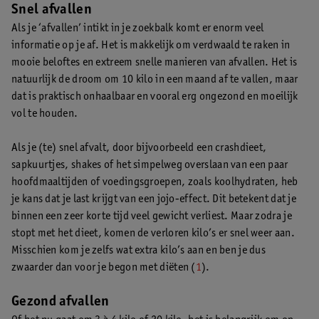
Snel afvallen
Als je ‘afvallen’ intikt in je zoekbalk komt er enorm veel
informatie op je af. Het is makkelijk om verdwaald te raken in
mooie beloftes en extreem snelle manieren van afvallen. Het is
natuurlijk de droom om 10 kilo in een maand af te vallen, maar
dat is praktisch onhaalbaar en vooral erg ongezond en moeilijk
vol te houden.
Als je (te) snel afvalt, door bijvoorbeeld een crashdieet,
sapkuurtjes, shakes of het simpelweg overslaan van een paar
hoofdmaaltijden of voedingsgroepen, zoals koolhydraten, heb
je kans dat je last krijgt van een jojo-effect. Dit betekent dat je
binnen een zeer korte tijd veel gewicht verliest. Maar zodra je
stopt met het dieet, komen de verloren kilo’s er snel weer aan.
Misschien kom je zelfs wat extra kilo’s aan en ben je dus
zwaarder dan voor je begon met diëten (
1
).
Gezond afvallen