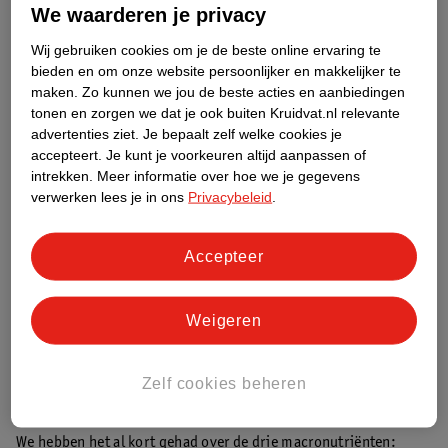
Door snel af te vallen raakt je lichaam uit balans en zal het uit
We waarderen je privacy
alle macht proberen een balans te vinden. Vandaar dat jojo-
Wij gebruiken cookies om je de beste online ervaring te
effect als je stopt met een intensief dieet. De aanhouder wint,
bieden en om onze website persoonlijker en makkelijker te
zullen we maar zeggen.
maken.
Zo kunnen we jou de beste acties en aanbiedingen
tonen en zorgen we dat je ook buiten Kruidvat.nl relevante
Ga niet met honger van huis
advertenties ziet.
Je bepaalt zelf welke cookies je
accepteert.
Je kunt je voorkeuren altijd aanpassen of
Zorg dat je gegeten hebt voor je de deur uit gaat. Of je nu naar je
intrekken.
Meer informatie over hoe we je gegevens
vrienden gaat, een terrasje gaat pakken of boodschappen moet
verwerken lees je in ons
Privacybeleid
.
halen, zorg dat je een volle buik hebt of een gezonde snack bij je
hebt. Zo voorkom je dat je onderweg eten gaat halen, snacks
gaat bestellen of van alles in je winkelmandje stopt.
Accepteer
Maak ook, voor je naar de winkel gaat, een boodschappenlijstje
Weigeren
met alles wat je nodig hebt en wijk hier niet vanaf. Als je
inspiratie zoekt, kun je op het internet genoeg gezonde recepten
vinden.
Zelf cookies beheren
Varieer volop
We hebben het al kort gehad over de drie macronutriënten: