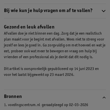
drankjes, ontbijtgranen en vruchtenyoghurt het beste laten
Probeer meteen te beginnen en het niet voor je uit te schuiven.
staan.
Kies voor gezonde basisvoedingsmiddelen, zoals groente
Verdiep je in een methode die goed bij je past. Ga je voor
Bij wie kun je hulp vragen om af te vallen?
en fruit, noten en peulvruchten
.
rigoureus of steeds kleine stapjes?
Ontdek deze 15 tips om
Vind je het moeilijk om te beginnen met afvallen? Dan is het
gezond af te vallen
.
altijd verstandig om een professional in te schakelen. Dit kan in
Gezond en leuk afvallen
de eerste instantie je huisarts zijn, die je doorverwijst naar een
Afvallen doe je niet binnen een dag. Zorg dat je een realistisch
diëtist. Je kunt ook in je eigen omgeving om hulp vragen. Zoek
plan maakt voor je begint met afvallen. Wees niet te streng voor
bijvoorbeeld een wandelmaatje of meld je aan bij een
jezelf en lees je goed in. Ga zorgvuldig om met hoeveel en wat je
sportschool of wandelclubje.
eet, probeer ook wat meer te bewegen en vraag om hulp bij
vrienden of een professional als je denkt dat dit nodig is.
Dit artikel is oorspronkelijk gepubliceerd op 14 juni 2023 en
voor het laatst bijgewerkt op 23 maart 2026.
Bronnen
1. voedingscentrum.nl
geraadpleegd op 02-03-2026