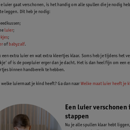
de luier gaat verschonen, is het handig om alle spullen die je nodig he
te leggen. Dit heb je nodig:
leedkussen;
one
luier
;
ekjes
;
er
of
babyzalf
.
 een extra luier en wat extra kleertjes klaar. Soms heb je tijdens het 
je’ of is de poepluier erger dan je dacht. Het is dan heel fijn om een e
rtjes binnen handbereik te hebben.
n welke luiermaat je kind heeft? Ga dan naar
Welke maat luier heeft je k
Een luier verschonen 
stappen
Nu je alle spullen klaar hebt liggen