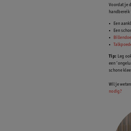
Voordat je 
handbereik 
Een aank
Een sch
Billendo
Talkpoed
Tip:
Leg ook
een ‘ongeluk
schone klee
Wil je wete
nodig?