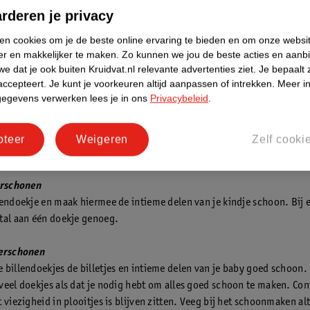
ijn voetjes beweegt, worden sokjes soms vies.
rderen je privacy
de luier losmaken
ken cookies om je de beste online ervaring te bieden en om onze websi
 stap is het losmaken van de luier. Je doet dit door de twee plakstrips
er en makkelijker te maken.
Zo kunnen we jou de beste acties en aanb
 te trekken. Vouw de luier dicht over het vieze gedeelte. Je kindje ligt
e dat je ook buiten Kruidvat.nl relevante advertenties ziet.
Je bepaalt 
accepteert.
Je kunt je voorkeuren altijd aanpassen of intrekken.
Meer in
 de buitenkant van de luier, ideaal bij ongelukjes.
gegevens verwerken lees je in ons
Privacybeleid
.
de plas- of poepluier verschonen
er hebt losgehaald, weet je zeker of je te maken hebt met een plas- of 
pteer
Weigeren
Zelf cooki
erschonen
lendoekje en maak hiermee de intieme delen van je kindje schoon. Bij e
tal aan één doekje genoeg.
verschonen
 billendoekjes de billetjes en intieme delen van je baby goed schoon.
veel doekjes als dat je nodig hebt om alles goed schoon te maken. Cont
 viezigheid in plooitjes is blijven zitten. Veeg bij het schoonmaken al