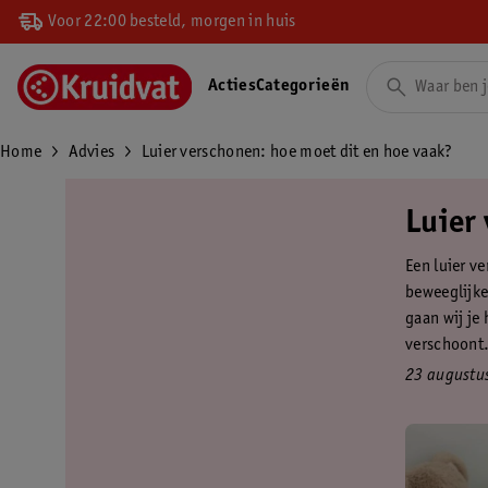
Voor 22:00 besteld, morgen in huis
Acties
Categorieën
Home
Advies
Luier verschonen: hoe moet dit en hoe vaak?
Luier
Een luier ve
beweeglijke
gaan wij je 
verschoont. 
23 augustu