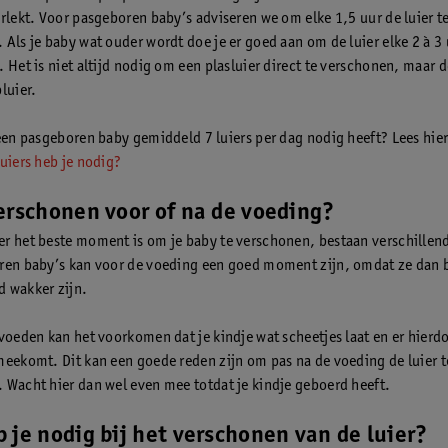
orlekt. Voor pasgeboren baby’s adviseren we om elke 1,5 uur de luier t
 Als je baby wat ouder wordt doe je er goed aan om de luier elke 2 à 3 
 Het is niet altijd nodig om een plasluier direct te verschonen, maar d
luier.
 een pasgeboren baby gemiddeld 7 luiers per dag nodig heeft? Lees hie
uiers heb je nodig?
erschonen voor of na de voeding?
r het beste moment is om je baby te verschonen, bestaan verschillen
ren baby’s kan voor de voeding een goed moment zijn, omdat ze dan b
 wakker zijn.
 voeden kan het voorkomen dat je kindje wat scheetjes laat en er hierd
meekomt. Dit kan een goede reden zijn om pas na de voeding de luier t
 Wacht hier dan wel even mee totdat je kindje geboerd heeft.
 je nodig bij het verschonen van de luier?