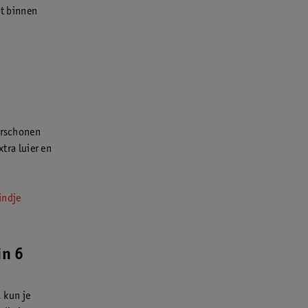
bt binnen
verschonen
xtra luier en
indje
in 6
, kun je