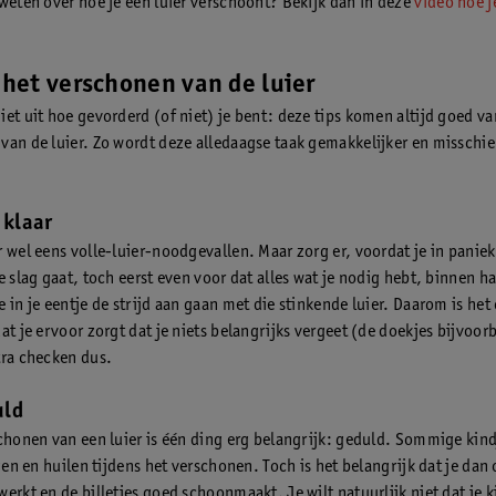
 weten over hoe je een luier verschoont? Bekijk dan in deze
video hoe j
.
j het verschonen van de luier
et uit hoe gevorderd (of niet) je bent: deze tips komen altijd goed van
van de luier. Zo wordt deze alledaagse taak gemakkelijker en misschie
 klaar
r wel eens volle-luier-noodgevallen. Maar zorg er, voordat je in paniek
e slag gaat, toch eerst even voor dat alles wat je nodig hebt, binnen h
 in je eentje de strijd aan gaan met die stinkende luier. Daarom is het
at je ervoor zorgt dat je niets belangrijks vergeet (de doekjes bijvoor
tra checken dus.
uld
schonen van een luier is één ding erg belangrijk: geduld. Sommige kind
ggen en huilen tijdens het verschonen. Toch is het belangrijk dat je dan
erkt en de billetjes goed schoonmaakt. Je wilt natuurlijk niet dat je k