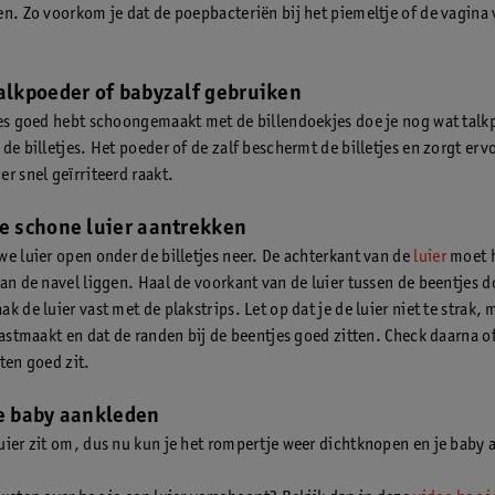
en. Zo voorkom je dat de poepbacteriën bij het piemeltje of de vagina 
talkpoeder of babyzalf gebruiken
les goed hebt schoongemaakt met de billendoekjes doe je nog wat talk
de billetjes. Het poeder of de zalf beschermt de billetjes en zorgt erv
r snel geïrriteerd raakt.
de schone luier aantrekken
we luier open onder de billetjes neer. De achterkant van de
luier
moet h
dan de navel liggen. Haal de voorkant van de luier tussen de beentjes d
k de luier vast met de plakstrips. Let op dat je de luier niet te strak,
vastmaakt en dat de randen bij de beentjes goed zitten. Check daarna of
ten goed zit.
je baby aankleden
uier zit om, dus nu kun je het rompertje weer dichtknopen en je baby 