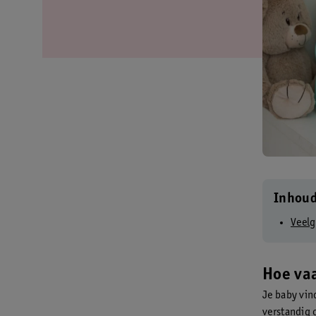
Inhou
Veelg
Hoe vaa
Je baby vind
verstandig 