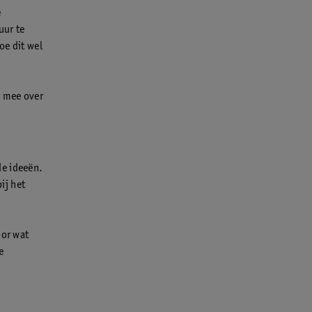
e
uur te
oe dit wel
r mee over
de ideeën.
ij het
oor wat
e