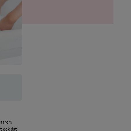
 daarom
t ook dat