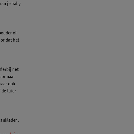
van je baby
poeder of
oor dat het
ierbij net
oor naar
 maar ook
 de luier
aankleden.