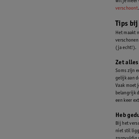
Wil je meer
verschoont
Tips bi
Het maakt ni
verschonen 
(ja echt!).
Zet alles
Soms zijn e
gelijk aan d
Vaak moet je
belangrijk d
een keer ex
Heb ged
Bij het ver
niet stil li
zorgvuldig w