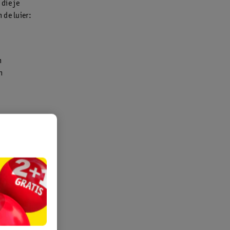
 die je
 de luier:
n
n
 ligt en leg
g uit, maak
je niet met
s je kindje