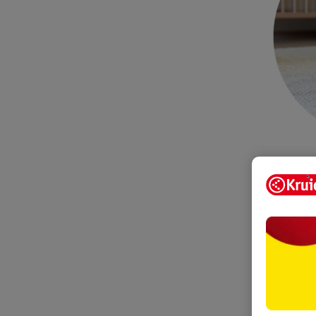
Stap 1: 
De eerste st
je baby op 
het rompert
zijn billetj
Tip:
soms is