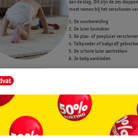
aan de slag. Dit zijn de zes stappen
moet nemen bij het verschonen van
De voorbereiding
De luier losmaken
De plas- of poepluier verschone
Talkpoeder of babyzalf gebruike
De schone luier aantrekken
Je baby aankleden
de voorbereiding
ap is het klaarleggen van alle spullen. Zorg dat alles binnen handbereik
zijn of haar rug op het aankleedkussen. Kleed je kindje voor zover nodi
je aan de onderkant los en schuif het omhoog. Zorg ervoor dat je kind
es op de romper ligt.
 het handig om ook de sokjes uit te trekken, zeker bij een poepluier. Al