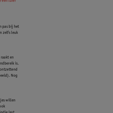
e een luier
 pas bij het
n zelfs leuk
 raakt en
andbereik is.
 ontzettend
beeld). Nog
jes willen
 ook
indje last