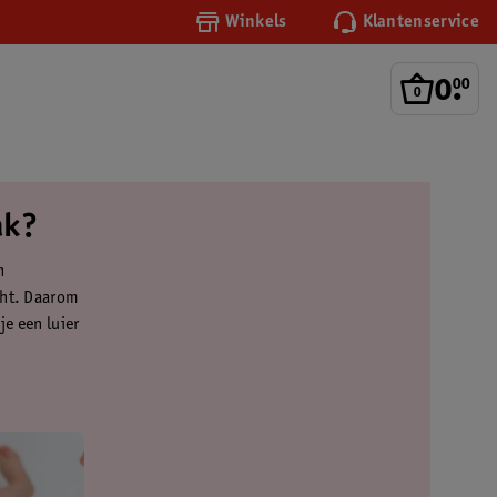
Winkels
Klantenservice
0
.
00
ak?
n
cht. Daarom
je een luier