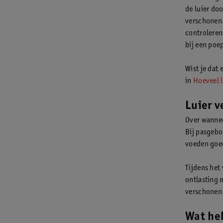
de luier do
verschonen.
controleren.
bij een poep
Wist je dat
in
Hoeveel l
Luier v
Over wannee
Bij pasgebo
voeden goed
Tijdens het
ontlasting 
verschonen.
Wat heb