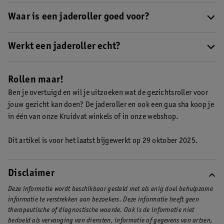
Er wordt gezegd dat een jaderoller veel voordelen heeft, zoals
huidirritatie en
rimpels verminderen
. Maar dit is niet bewezen.
het verbeteren van je bloedcirculatie, helpen bij roodheid van je
Waar is een jaderoller goed voor?
huid en wallen en zorgen voor een stralende huid. Het is niet
Een jaderoller is goed voor je huid. Dankzij de masserende
bewezen dat een gezichtsroller hier echt bij helpt.
werking ontspannen je spieren.
Werkt een jaderoller echt?
Of een jaderoller echt werkt, is niet bewezen. Wel is de roller
ideaal voor een complete
gezichtsmassage
.
Rollen maar!
Ben je overtuigd en wil je uitzoeken wat de gezichtsroller voor
jouw gezicht kan doen? De jaderoller en ook een gua sha koop je
in één van onze Kruidvat winkels of in onze webshop.
Dit artikel is voor het laatst bijgewerkt op 29 oktober 2025.
Disclaimer
Deze informatie wordt beschikbaar gesteld met als enig doel behulpzame
informatie te verstrekken aan bezoekers. Deze informatie heeft geen
therapeutische of diagnostische waarde. Ook is de informatie niet
bedoeld als vervanging van diensten, informatie of gegevens van artsen,