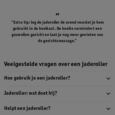
“Extra tip: leg de jaderoller de avond voordat je hem
gebruikt in de koelkast. De koelte vermindert een
gezwollen gezicht en laat je nog meer genieten van
de gezichtsmassage.“
Veelgestelde vragen over een jaderoller
Hoe gebruik je een jaderoller?
Een jaderoller is ideaal voor een heerlijke gezichtsmassage.
In
ons handige stappenplan ontdek je hoe je de roller gebruikt
Jaderoller: wat doet hij?
.
Een jaderoller heeft veel verschillende functies. Het laat de
spieren in je gezicht ontspannen. Daarnaast zou jade een
Helpt een jaderoller?
helende werking hebben en daardoor onder andere wallen,