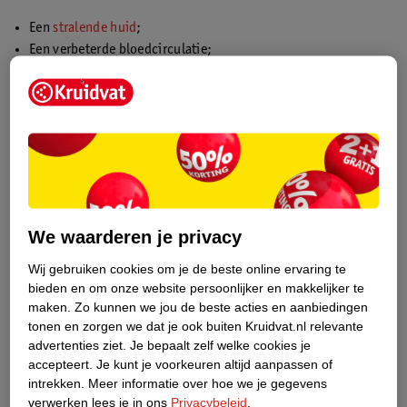
Een
stralende huid
;
Een verbeterde bloedcirculatie;
Een verbeterde elasticiteit;
Minder
rimpels
;
Minder roodheid;
Minder
wallen
en donkere kringen onder je ogen;
Minder huidirritaties.
Of je deze effecten echt merkt, is nog maar de vraag. Het is
namelijk niet bewezen dat de jaderoller echt werkt. En elke huid
We waarderen je privacy
is anders, dus de één zal er andere ervaringen mee hebben dan
de ander. Wat we wel met zekerheid kunnen zeggen, is dat de
Wij gebruiken cookies om je de beste online ervaring te
jaderoller perfect is voor een
bieden en om onze website persoonlijker en makkelijker te
ontspannen
bindweefselmassage
voor je gezicht. Dat is in ieder
maken.
Zo kunnen we jou de beste acties en aanbiedingen
geval al een voordeel!
tonen en zorgen we dat je ook buiten Kruidvat.nl relevante
advertenties ziet.
Je bepaalt zelf welke cookies je
accepteert.
Je kunt je voorkeuren altijd aanpassen of
Zo gebruik je een jaderoller
intrekken.
Meer informatie over hoe we je gegevens
Wil je je gezicht verwennen met een heerlijke massage?
Dan is
verwerken lees je in ons
Privacybeleid
.