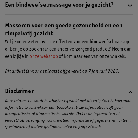
onprettig voelen. Er wordt veel druk uitgeoefend op je huid. Het
Een bindweefselmassage voor je gezicht?
kan voorkomen dat je na een massage een beurs gevoel hebt, je
Ga altijd naar een professional voor het beste resultaat. Het
wat stijf aanvoelt of tijdelijk wat rode plekken op je huid hebt.
masseren van je gezicht kan heel ontspannend zijn. Deze
Masseren voor een goede gezondheid en een
Dit trekt vanzelf weer weg.
massage stimuleert de doorbloeding in je gezicht, vermindert
rimpelvrij gezicht
vochtophopingen en geeft je huid een gezonde, stralende gloed.
Wil je meer weten over de effecten van een bindweefselmassage
Lees hier het stappenplan voor een thuismassage voor je
of ben je op zoek naar een ander verzorgend product? Neem dan
gezicht.
een kijkje in
onze webshop
of kom naar een van onze winkels.
Dit artikel is voor het laatst bijgewerkt op 7 januari 2026.
Disclaimer
Deze informatie wordt beschikbaar gesteld met als enig doel behulpzame
informatie te verstrekken aan bezoekers. Deze informatie heeft geen
therapeutische of diagnostische waarde. Ook is de informatie niet
bedoeld als vervanging van diensten, informatie of gegevens van artsen,
specialisten of andere gediplomeerden en professionals.