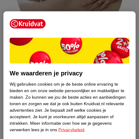
Is een bindweefselmassage pijnlijk of
gevaarlijk?
We waarderen je privacy
Dat een bindweefselmassage gevaarlijk zou zijn is een fabeltje,
Wij gebruiken cookies om je de beste online ervaring te
maar zo’n massage valt niet echt onder de noemer ontspannend.
bieden en om onze website persoonlijker en makkelijker te
Na een massage kan je huid behoorlijk rood zijn en beurs of stijf
maken.
Zo kunnen we jou de beste acties en aanbiedingen
aanvoelen. Dit komt doordat er met redelijk wat kracht op je
tonen en zorgen we dat je ook buiten Kruidvat.nl relevante
huid wordt geduwd. Als je een beetje vermoeid bent na de
advertenties ziet.
Je bepaalt zelf welke cookies je
accepteert.
Je kunt je voorkeuren altijd aanpassen of
massage is dat helemaal niet vreemd. Na twee dagen is het
intrekken.
Meer informatie over hoe we je gegevens
beurse gevoel gezakt en voel je meteen de voordelen van de
verwerken lees je in ons
Privacybeleid
.
massage.