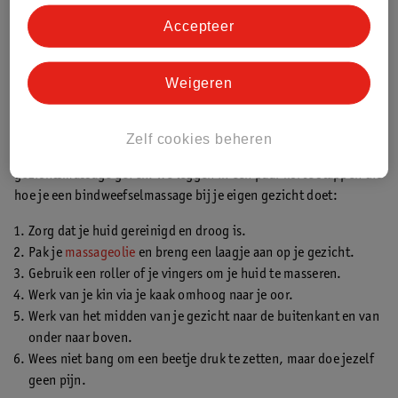
Een bindweefselmassage voor je gezicht
Accepteer
Het masseren van je gezicht kan heel ontspannend zijn. Deze
massage stimuleert de doorbloeding in je gezicht.
Weigeren
Bindweefselmassage voor je gezicht: zo doe je dat
Geen zin, tijd of geld om naar een professional te gaan? Je kan,
Zelf cookies beheren
mits je het met beleid doet en jezelf goed voorbereidt, jezelf een
gezichtsmassage geven. We leggen in een paar korte stappen uit
hoe je een bindweefselmassage bij je eigen gezicht doet:
Zorg dat je huid gereinigd en droog is.
Pak je
massageolie
en breng een laagje aan op je gezicht.
Gebruik een roller of je vingers om je huid te masseren.
Werk van je kin via je kaak omhoog naar je oor.
Werk van het midden van je gezicht naar de buitenkant en van
onder naar boven.
Wees niet bang om een beetje druk te zetten, maar doe jezelf
geen pijn.