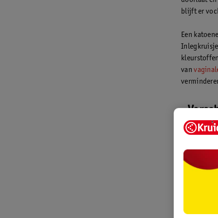
doorlaat en
blijft er vo
Een katoene
Inlegkruisj
kleurstoffe
van
vaginale
vermindere
Versc
inlegk
Er zijn v
verschill
absorptie
nog keuze
het inleg
in je ond
inlegkrui