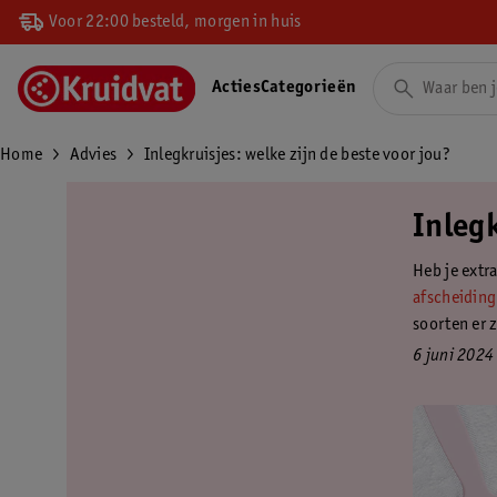
Voor 22:00 besteld, morgen in huis
Acties
Categorieën
Home
Advies
Inlegkruisjes: welke zijn de beste voor jou?
Inlegk
Heb je extr
afscheiding
soorten er z
6 juni 2024