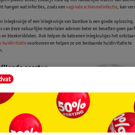
 geen plastic bevat, zodat je huid op een natuurlijke manier kan adem
cht hangen wat infecties, zoals een
vaginale schimmelinfectie
, kan ve
n inlegkruisje of een inlegkruisje van bamboe is een goede oplossing.
es van deze natuurlijke materialen ademen beter en bevatten geen par
n en bleekmiddelen. Ook helpen de katoenen inlegkruisjes het ontstaa
 huidirritatie
voorkomen en helpen ze om bestaande huidirritatie te
n.
hillende soorten
ruisjes
eel soorten
inlegkruisjes te koop
. Ze
en in grootte en
vermogen. Daarnaast heb je ook
 in de vorm en het materiaal van
kruisje. Een inlegkruisje moet goed
ergoed passen. Er zijn daarom
sjes voor verschillende soorten