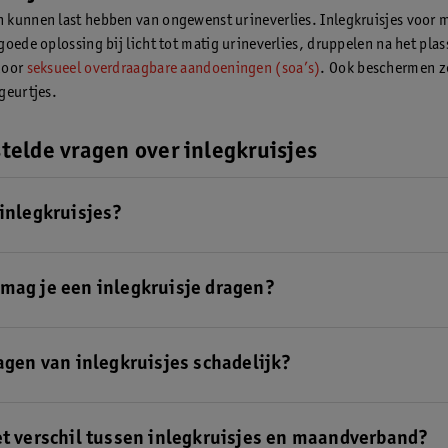
kunnen last hebben van ongewenst urineverlies. Inlegkruisjes voor
goede oplossing bij licht tot matig urineverlies, druppelen na het plas
door
seksueel overdraagbare aandoeningen (soa’s)
. Ook beschermen z
geurtjes.
telde vragen over inlegkruisjes
 inlegkruisjes?
uisje is een soort dun maandverband dat je in je ondergoed draagt bij
, licht
urineverlies
of hele lichte
menstruatie
. Zo blijft je ondergoed 
mag je een inlegkruisje dragen?
rkom je nare geurtjes.
nlegkruisje nooit langer dan vier tot zes uur achter elkaar om
vaginale
helpen te voorkomen. Verwissel dus regelmatig je inlegkruisje.
ragen van inlegkruisjes schadelijk?
an inlegkruisjes is niet ongezond, mits je ze om de vier tot zes uur ve
anger draagt kan de natuurlijke balans tussen schimmels en bacteriën v
et verschil tussen inlegkruisjes en maandverband?
an leiden tot
vaginale schimmel of bacteriële vaginose
. Ook kan het te