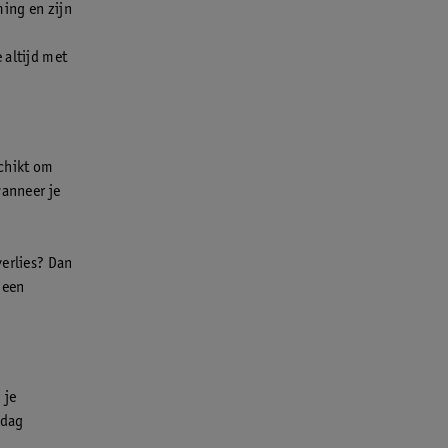
ming en zijn
 altijd met
chikt om
wanneer je
verlies? Dan
 een
 je
 dag