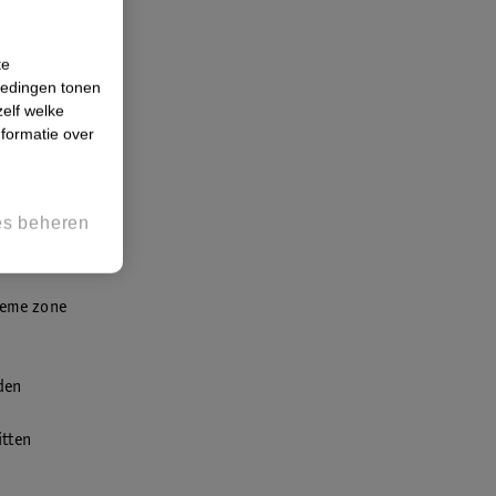
te
iedingen tonen
zelf welke
formatie over
cherming
es beheren
t
tieme zone
eden
itten