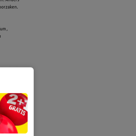
en. Anders
roorzaken.
fum,
n