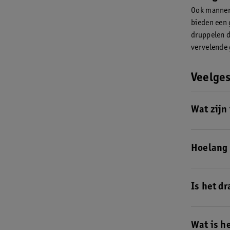
Ook mannen 
bieden een 
druppelen 
vervelende 
Veelges
Wat zijn
Een inlegkr
afscheiding
Hoelang 
fris en voo
Draag een i
en infecties
Is het d
Het dragen v
Als je ze l
Wat is h
raken. Dit k