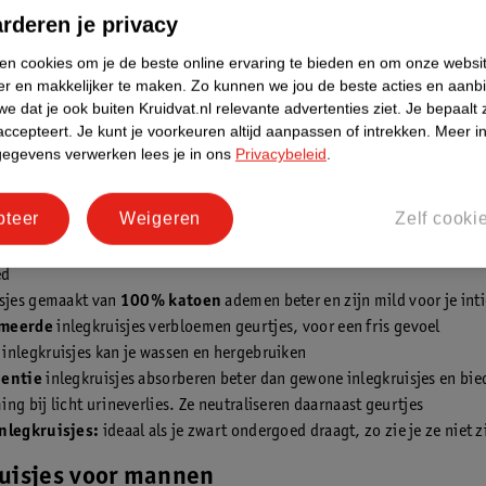
 te koop. De verschillende
rderen je privacy
nlegkruisjes zijn:
ken cookies om je de beste online ervaring te bieden en om onze websi
er en makkelijker te maken.
Zo kunnen we jou de beste acties en aanb
e dat je ook buiten Kruidvat.nl relevante advertenties ziet.
Je bepaalt 
accepteert.
Je kunt je voorkeuren altijd aanpassen of intrekken.
Meer in
sjes voor
normale dagen
zijn geschikt voor dagelijks gebruik
gegevens verwerken lees je in ons
Privacybeleid
.
sjes voor
strings
nge
inlegkruisjes hebben een hoog absorptievermogen voor extra bes
pteer
Weigeren
Zelf cooki
legkruisjes passen door hun formaat in elk soort ondergoed
gkruisjes hebben flexibele zijkanten en passen zo makkelijk in elk soor
ed
isjes gemaakt van
100% katoen
ademen beter en zijn mild voor je in
umeerde
inlegkruisjes verbloemen geurtjes, voor een fris gevoel
e
inlegkruisjes kan je wassen en hergebruiken
nentie
inlegkruisjes absorberen beter dan gewone inlegkruisjes en bi
ng bij licht urineverlies. Ze neutraliseren daarnaast geurtjes
nlegkruisjes:
ideaal als je zwart ondergoed draagt, zo zie je ze niet z
ruisjes voor mannen