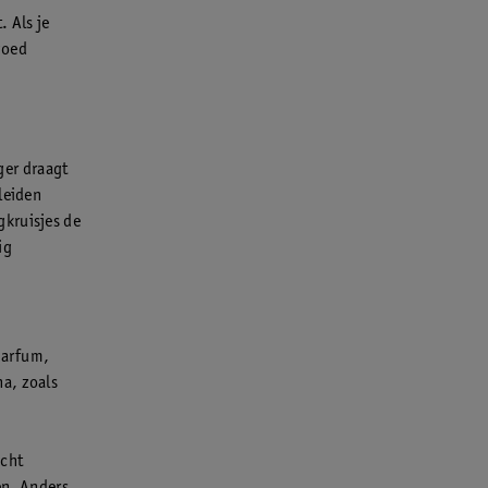
. Als je
goed
nger draagt
leiden
gkruisjes de
ig
 parfum,
na, zoals
ucht