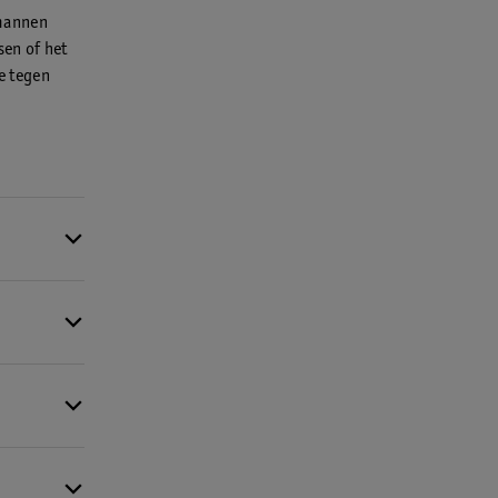
 mannen
sen of het
e tegen
vaginale
schoon en
 schimmels
rwisselt.
erstoord
 lang