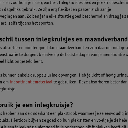
ris en voorkom je nare geurtjes. Inlegkruisjes bieden je extra bescher
r dagelijks gebruik. Ze zijn erg flexibel en passen zich aan je
egingen aan. Zo ben je in elke situatie goed beschermd en draag je ze
art, zelfs tijdens het sporten.
schil tussen inlegkruisjes en maandverband
es absorberen minder goed dan maandverband en zijn daarom niet ges
menstruatie te dragen, behalve op de laatste dagen van je menstruatie 
el licht ongesteld bent.
es kunnen enkele druppels urine opvangen. Heb je licht of hevig urine
an om
incontinentiemateriaal
te gebruiken. Deze absorberen beter dan
gkruisje.
ruik je een inlegkruisje?
es hebben aan de onderkant een plakstrook waarmee je ze eenvoudig in
lakt. Hierdoor blijven ze goed op hun plek zitten en voel je je de hele
ls een inlegkruisje niet goed in je ondergoed blijft plakken heeft dit