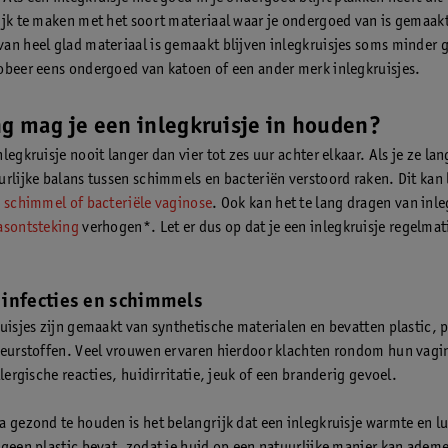
ijk te maken met het soort materiaal waar je ondergoed van is gemaakt
an heel glad materiaal is gemaakt blijven inlegkruisjes soms minder 
obeer eens ondergoed van katoen of een ander merk inlegkruisjes.
g mag je een inlegkruisje in houden?
legkruisje nooit langer dan vier tot zes uur achter elkaar. Als je ze la
urlijke balans tussen schimmels en bacteriën verstoord raken. Dit kan 
 schimmel of bacteriële vaginose
. Ook kan het te lang dragen van inle
asontsteking
verhogen*. Let er dus op dat je een inlegkruisje regelmat
infecties en schimmels
ruisjes zijn gemaakt van synthetische materialen en bevatten plastic,
leurstoffen. Veel vrouwen ervaren hierdoor klachten rondom hun vagi
llergische reacties, huidirritatie, jeuk of een branderig gevoel.
a gezond te houden is het belangrijk dat een inlegkruisje warmte en l