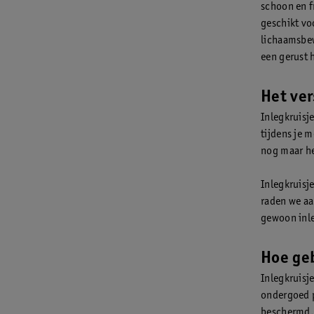
schoon en f
geschikt voo
lichaamsbew
een gerust h
Het ver
Inlegkruisj
tijdens je 
nog maar he
Inlegkruisj
raden we a
gewoon inle
Hoe geb
Inlegkruisj
ondergoed p
beschermd. A