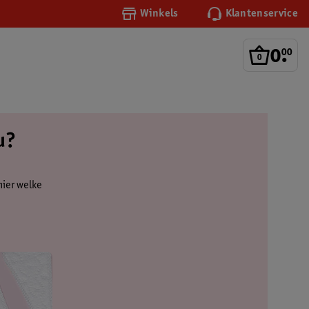
Winkels
Klantenservice
0
.
00
u?
hier welke