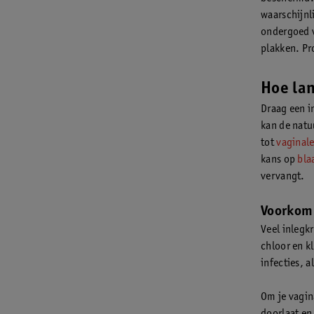
waarschijnl
ondergoed v
plakken. Pr
Hoe lan
Draag een in
kan de natu
tot
vaginale
kans op
bla
vervangt.
Voorkom 
Veel inlegk
chloor en k
infecties, a
Om je vagin