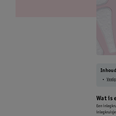
Inhou
Veelg
Wat is 
Een inlegkru
inlegkruisj