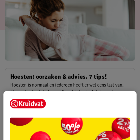
Hoesten: oorzaken & advies. 7 tips!
Hoesten is normaal en iedereen heeft er wel eens last van.
Bijvoorbeeld als je je verslikt, ziek bent of als je rook
inademt. Maar hoe komt het dat je hoest? En wat kan je doen
Hoesten: oorzaken & advies. 7 tips!
als je veel hoest? Hier vind je antwoord op al je vragen.
Kriebelhoest: wat kan je doen? 8 handige
tips!