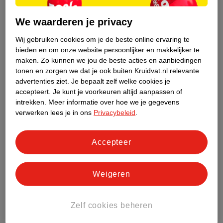
Hoest je zonder slijm? Dan heb je kriebelhoest, ook wel
We waarderen je privacy
droge hoest of prikkelhoest genoemd. Het liefst wil je zo
snel mogelijk van je kriebelhoest af. Hier lees je wat je kan
Wij gebruiken cookies om je de beste online ervaring te
Kriebelhoest: wat kan je doen? 8 handige tips!
doen ter verlichting als je kriebelhoest hebt.
bieden en om onze website persoonlijker en makkelijker te
maken.
Zo kunnen we jou de beste acties en aanbiedingen
tonen en zorgen we dat je ook buiten Kruidvat.nl relevante
advertenties ziet.
Je bepaalt zelf welke cookies je
Vastzittende hoest: dit kun je doen! 8 tips
accepteert.
Je kunt je voorkeuren altijd aanpassen of
Hoesten is een natuurlijke reactie van je lichaam om je
intrekken.
Meer informatie over hoe we je gegevens
luchtwegen schoon te maken. Lees hier meer over
verwerken lees je in ons
Privacybeleid
.
vastzittende hoest en wat je kunt doen.
Vastzittende hoest: dit kun je doen! 8 tips
Accepteer
Lees onze andere adviezen over hoesten:
Weigeren
Baby hoest veel: wat kun je doen? 4 tips!
Hoesten: oorzaken & advies. 7 tips!
Zelf cookies beheren
Hoesten in de nacht: oorzaken & en wat te doen
Kriebelhoest: wat kan je doen? 8 handige tips!