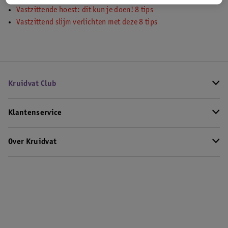
Vastzittende hoest: dit kun je doen! 8 tips
Vastzittend slijm verlichten met deze 8 tips
Kruidvat Club
Klantenservice
Over Kruidvat