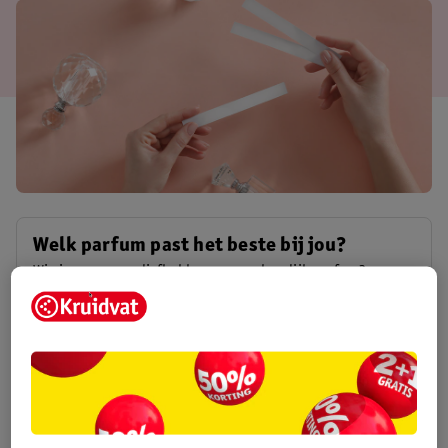
Welk parfum past het beste bij jou?
Wie is er nu geen liefhebber van een heerlijk parfum? e
vraagt je vast wel eens af: “welk parfum past bij mij?” En
past de geur bij de omgeving waar hij gedragen wordt? Waar
Welk parfum past het beste bij jou?
moet je op letten bij het parfum zelf? Ontdek in deze tekst
hoe je het perfecte parfum vindt.
Lange wimpers? Hoe krijg je deze?
Heb je van nature geen lange, volle wimpers? Geen zorgen.