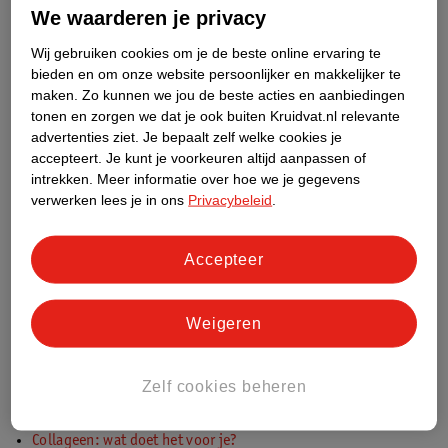
We waarderen je privacy
Er zijn een heleboel manieren om je wimpers langer en voller
te maken. Hier delen we alle tips en tricks voor lange
Wij gebruiken cookies om je de beste online ervaring te
Lange wimpers? Hoe krijg je deze?
wimpers.
bieden en om onze website persoonlijker en makkelijker te
maken.
Zo kunnen we jou de beste acties en aanbiedingen
tonen en zorgen we dat je ook buiten Kruidvat.nl relevante
advertenties ziet.
Je bepaalt zelf welke cookies je
Collageen: wat doet het voor je?
accepteert.
Je kunt je voorkeuren altijd aanpassen of
Je lichaam maakt zelf collageen aan, er bestaan ook
intrekken.
Meer informatie over hoe we je gegevens
supplementen met collageen. Vitamine C draagtbij aan de
verwerken lees je in ons
Privacybeleid
.
vorming van collageen wat van belang is voor de huid.
Collageen: wat doet het voor je?
Accepteer
Lees onze andere adviezen over beauty:
Weigeren
Welke vorm wenkbrauwen past bij jou?
Zelfbruiner voor je gezicht: hoe pak je het aan?
Zelf cookies beheren
Nepwimpers zetten: zo doe je dat
Nepwimpers verwijderen: stappenplan en tips
Collageen: wat doet het voor je?