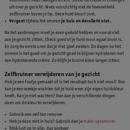
voorhoofd, neus, wangen en kin. Smeer de crème in cirkeltjes
uit over je gezicht. Wees voorzichtig met de hoeveelheid
zelfbruiner boven je lip. Deze huid kleurt snel.
Vergeet
tijdens het smeren
je hals en decolleté niet.
Na het aanbrengen moet je even geduld hebben en vooral niet
aan je gezicht zitten. Check goed of je huid mooi egaal bruin is.
En zorg de eerste uren dat je niet gaat zweten. De dagen na het
smeren is het goed om je gezicht goed te blijven hydrateren met
een hydraterende crème. Zo blijft je bruine kleur langer zitten.
Zelfbruiner verwijderen van je gezicht
Heb je een foutje gemaakt of is het resultaat toch niet mooi? Dan
kan je een weekje wachten tot je huid weer zijn eigen huidskleur
heeft. Kan je niet wachten? Dan kan je verschillende dingen
doen om de kleur te verwijderen:
Gebruik een self tan remover
Heb je deze niet in huis? Gebruik dan je
make-upremover
DHA lost op in olie, dus probeer