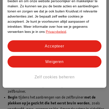
bieden en om onze website persoonlijker en makkelijker te
Zelfbruiner aanbrengen op je gezicht
maken.
Zo kunnen we jou de beste acties en aanbiedingen
tonen en zorgen we dat je ook buiten Kruidvat.nl relevante
Heb je de juist zelfbruiner gevonden? Dan kan je beginnen met
advertenties ziet.
Je bepaalt zelf welke cookies je
aanbrengen. Dit is misschien even spannend. Wij hebben tips
accepteert.
Je kunt je voorkeuren altijd aanpassen of
voor je om een mooi bruin gezicht te krijgen:
intrekken.
Meer informatie over hoe we je gegevens
verwerken lees je in ons
Privacybeleid
.
Reinig en hydrateer
je gezicht met olievrije producten
voordat je de zelfbruiner aanbrengt. Je kan er ook voor kiezen
om je gezicht te scrubben met een
gezichtsscrub
. Het is
Accepteer
belangrijk dat je huid olievrij is, anders bruin je niet
gelijkmatig.
Weigeren
Doe
vaseline
op je wenkbrauwen en haarlijn als je blond bent.
Zo kleuren ze niet mee.
Doe
handschoentjes
aan of gebruik een
applicator glove
om
Zelf cookies beheren
te voorkomen dat je handen verkleuren.
Less is more
: wees erg voorzichtig met de hoeveelheid
zelfbruiner.
Begin
tijdens het aanbrengen van de zelfbruiner
met de
plekken op je gezicht die het eerst bruin worden
, zoals