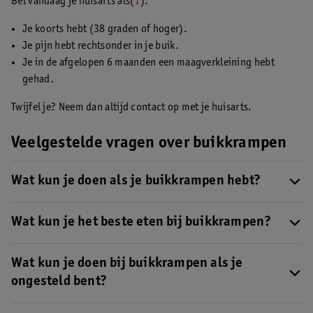
Bel vandaag je huisarts als(
1
):
Je koorts hebt (38 graden of hoger).
Je pijn hebt rechtsonder in je buik.
Je in de afgelopen 6 maanden een maagverkleining hebt
gehad.
Twijfel je? Neem dan altijd contact op met je huisarts.
Veelgestelde vragen over buikkrampen
Wat kun je doen als je buikkrampen hebt?
Probeer rust te nemen, eet regelmatig en vezelrijk, en drink
voldoende water of thee zonder suiker. Warmte op je buik (zoals
Wat kun je het beste eten bij buikkrampen?
een kruik) kan ontspannend werken. Lichte beweging, zoals een
Kies voor vezelrijke voeding, zoals volkorenbrood, groente,
wandeling, helpt je darmen op gang.
Eventueel kun je een
fruit en havermout. Drink voldoende water of thee zonder
Wat kun je doen bij buikkrampen als je
zelfzorgmiddel gebruiken om de kramp te verlichten
.
suiker. Vermijd vet, pittig en sterk gekruid eten.
Lees hier wat je
ongesteld bent?
nog meer kunt doen bij buikkrampen
.
Een warme kruik op je onderbuik helpt vaak goed bij