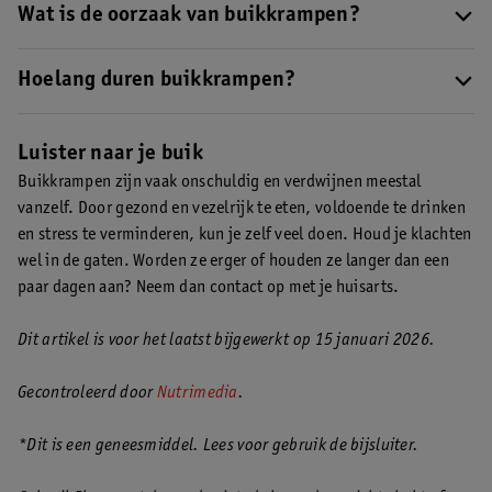
menstruatiekrampen. Ook beweging, ontspanning en vezelrijke
Wat is de oorzaak van buikkrampen?
voeding kunnen verlichting geven. Sommige vrouwen hebben
Buikkrampen ontstaan meestal doordat je darmen
baat bij een middel tegen buikkramp.
Voel je je echt beroerd,
samentrekken. Dit kan komen door voeding, stress, hormonen,
Hoelang duren buikkrampen?
overleg dan met je huisarts
.
diarree, verstopping of een infectie. Bij vrouwen spelen
De duur van buikkrampen hangt af van de oorzaak. Soms zijn ze
menstruatie of ovulatie ook vaak een rol. Soms is er geen
na een paar minuten weg, soms houden ze een paar uur of dagen
Luister naar je buik
duidelijke oorzaak en gaan de krampen vanzelf weer over.
aan. Bij menstruatie, stress of voeding verdwijnen ze meestal
Buikkrampen zijn vaak onschuldig en verdwijnen meestal
Ontdek meer oorzaken van buikkrampen
.
vanzelf.
Als de krampen langer dan een paar dagen duren of
vanzelf. Door gezond en vezelrijk te eten, voldoende te drinken
erger worden, neem dan contact op met je huisarts
.
en stress te verminderen, kun je zelf veel doen. Houd je klachten
wel in de gaten. Worden ze erger of houden ze langer dan een
paar dagen aan? Neem dan contact op met je huisarts.
Dit artikel is voor het laatst bijgewerkt op 15 januari 2026.
Gecontroleerd door
Nutrimedia
.
*Dit is een geneesmiddel. Lees voor gebruik de bijsluiter.