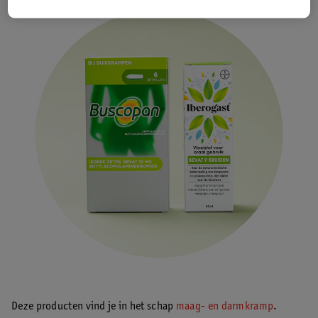
Deze producten vind je in het schap
maag- en darmkramp
.