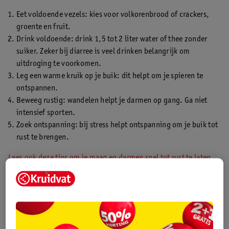
Eet voldoende vezels: kies voor volkorenbrood of crackers,
groente en fruit.
Drink voldoende: drink 1,5 tot 2 liter water of thee zonder
suiker. Zeker bij diarree is veel drinken belangrijk om
uitdroging te voorkomen.
Leg een warme kruik op je buik: dit helpt om je spieren te
ontspannen.
Beweeg rustig: wandelen helpt je darmen op gang. Ga niet
intensief sporten.
Zoek ontspanning: bij stress helpt ontspanning om je buik tot
rust te brengen.
Lees ook deze tips om je maag en darmen snel tot rust te laten
komen
.
“Buikkrampen zijn meestal onschuldig, maar het is