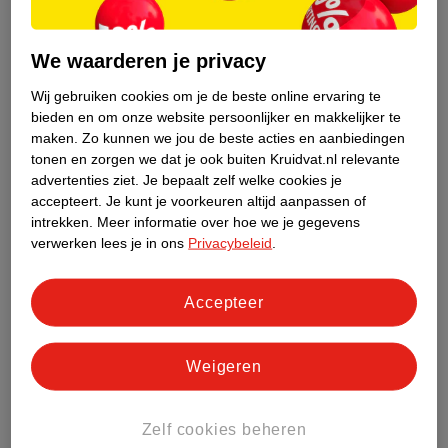
belangrijk om naar je lichaam te luisteren. Eet
vezelrijk, drink genoeg water en probeer te
ontspannen en rustig te bewegen. Vaak gaan de
We waarderen je privacy
krampen snel weer over.“
Wij gebruiken cookies om je de beste online ervaring te
bieden en om onze website persoonlijker en makkelijker te
maken.
Zo kunnen we jou de beste acties en aanbiedingen
tonen en zorgen we dat je ook buiten Kruidvat.nl relevante
Middelen bij buikkrampen
advertenties ziet.
Je bepaalt zelf welke cookies je
Wil je net wat extra ondersteuning? Dan kun je een
accepteert.
Je kunt je voorkeuren altijd aanpassen of
zelfzorgmiddel proberen, zoals:
intrekken.
Meer informatie over hoe we je gegevens
verwerken lees je in ons
Privacybeleid
.
Iberogast druppels
*. Deze druppels met negen geneeskrachtige
Accepteer
kruiden verlichten verschillende klachten door een prikkelbare maag
en darm, zoals maag- en darmkramp, misselijkheid en maagpijn.
Buscopan zetpillen
*. Deze kun je gebruiken voor de
Weigeren
behandeling van spasmen (krampen) van het
maagdarmkanaal. De werkzame stof
Zelf cookies beheren
butylscopolaminebromide heft de verkramping op.