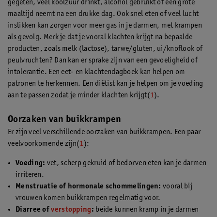
gegeten, veel koolzuur drinkt, alcohol gebruikt of een grote
maaltijd neemt na een drukke dag. Ook snel eten of veel lucht
inslikken kan zorgen voor meer gas in je darmen, met krampen
als gevolg. Merk je dat je vooral klachten krijgt na bepaalde
producten, zoals melk (lactose), tarwe/gluten, ui/knoflook of
peulvruchten? Dan kan er sprake zijn van een gevoeligheid of
intolerantie. Een eet- en klachtendagboek kan helpen om
patronen te herkennen. Een diëtist kan je helpen om je voeding
aan te passen zodat je minder klachten krijgt(
1
).
Oorzaken van buikkrampen
Er zijn veel verschillende oorzaken van buikkrampen. Een paar
veelvoorkomende zijn(
1
):
Voeding:
vet, scherp gekruid of bedorven eten kan je darmen
irriteren.
Menstruatie of hormonale schommelingen:
vooral bij
vrouwen komen buikkrampen regelmatig voor.
Diarree of
verstopping
:
beide kunnen kramp in je darmen