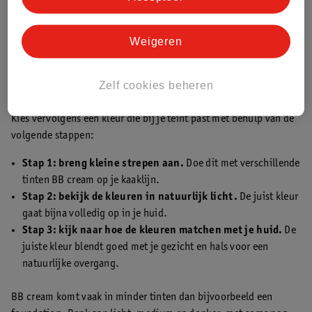
Vette huid
:
ga voor een matterende BB cream die
bijvoorbeeld overtollig talg absorbeert en glans tegengaat.
Weigeren
Normale huid:
ga voor een vochtinbrengende BB cream met
een gladde finish.
Gevoelige huid
:
kies voor een hypoallergene BB cream met
Zelf cookies beheren
bijvoorbeeld vooral natuurlijke en mildere ingrediënten.
Kies vervolgens een kleur die bij je teint past met behulp van de
volgende stappen:
Stap 1: breng kleine strepen aan.
Doe dit met verschillende
tinten BB cream op je kaaklijn.
Stap 2: bekijk de kleuren in natuurlijk licht.
De juist kleur
gaat bijna volledig op in je huid.
Stap 3: kijk naar hoe de kleuren matchen met je huid.
De
juiste kleur blendt goed met je gezicht en hals voor een
natuurlijke overgang.
BB cream komt vaak in minder tinten dan bijvoorbeeld een