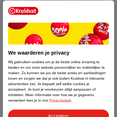
Stap 1: reinig
je gezicht.
Stap 2: breng eventueel een dagcrème aan
(vooral bij een
droge huid).
Stap 3: breng een kleine hoeveelheid BB cream aan
op je
gezicht. Dit kan met je vingers, een
make-upsponsje
of een
kwast
.
Stap 4: werk de BB cream uit
naar de randen van je gezicht
We waarderen je privacy
voor een natuurlijk effect.
Wij gebruiken cookies om je de beste online ervaring te
Tip:
wil je meer dekking? Breng dan een extra laagje aan of
bieden en om onze website persoonlijker en makkelijker te
combineer BB cream met een
concealer
.
maken.
Zo kunnen we jou de beste acties en aanbiedingen
tonen en zorgen we dat je ook buiten Kruidvat.nl relevante
Wat is de beste BB cream?
advertenties ziet.
Je bepaalt zelf welke cookies je
accepteert.
Je kunt je voorkeuren altijd aanpassen of
De beste BB cream is eentje die past bij je huidtype en teint. Om
intrekken.
Meer informatie over hoe we je gegevens
de juiste te kiezen, bepaal je eerst je huidtype:
verwerken lees je in ons
Privacybeleid
.
Droge huid
:
kies voor BB creams met hydraterende
ingrediënten zoals hyaluronzuur of glycerine.
Accepteer