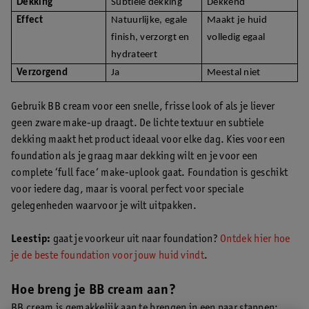
Dekking
Subtiele dekking
Dekkend
Effect
Natuurlijke, egale
Maakt je huid
finish, verzorgt en
volledig egaal
hydrateert
Verzorgend
Ja
Meestal niet
Gebruik BB cream voor een snelle, frisse look of als je liever
geen zware make-up draagt. De lichte textuur en subtiele
dekking maakt het product ideaal voor elke dag. Kies voor een
foundation als je graag maar dekking wilt en je voor een
complete ‘full face’ make-uplook gaat. Foundation is geschikt
voor iedere dag, maar is vooral perfect voor speciale
gelegenheden waarvoor je wilt uitpakken.
Leestip:
gaat je voorkeur uit naar foundation?
Ontdek hier hoe
je de beste foundation voor jouw huid vindt
.
Hoe breng je BB cream aan?
BB cream is gemakkelijk aan te brengen in een paar stappen: