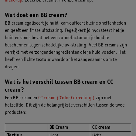
make-up
, zoals BB creams, in onze webshop!
Wat doet een BB cream?
BB cream egaliseert je huid, camoufleert kleine oneffenheden
en geeft een frisse uitstraling. Tegelijkertijd hydrateert het je
huid en soms bevat het een zonnefactor om je huid te
beschermen tegen schadelijke uv-straling. Veel BB creams zijn
verrijkt met verzorgende ingrediënten die je huid voeden. Het
heeft een lichte textuur waardoor het aangenaam is om te
dragen.
Wat is het verschil tussen BB cream en CC
cream?
Een BB cream en
CC cream (‘Color Correcting’)
zijn niet
hetzelfde. Dit zijn de belangrijkste verschillen tussen de twee
producten:
BB Cream
CC cream
Textuur
Licht
Licht