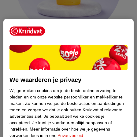
Hoeveel zonnebrand op je gezicht smeren?
Het advies is om een halve theelepel aan zonnebrand te
gebruiken voor je gezicht.
Lees op deze pagina meer over
We waarderen je privacy
hoeveel zonnebrand je moet gebruiken en hoe vaak je je moet
insmeren.
Wij gebruiken cookies om je de beste online ervaring te
bieden en om onze website persoonlijker en makkelijker te
Bescherm jezelf tegen de schadelijke effecten van de zon
maken.
Zo kunnen we jou de beste acties en aanbiedingen
Naast insmeren met zonnebrand, is het belangrijk om je op
tonen en zorgen we dat je ook buiten Kruidvat.nl relevante
andere manieren te beschermen tegen de schadelijke effecten
advertenties ziet.
Je bepaalt zelf welke cookies je
accepteert.
Je kunt je voorkeuren altijd aanpassen of
van de zon:
intrekken.
Meer informatie over hoe we je gegevens
Zoek de schaduw op tussen 12 uur en 15 uur tijdens warme
verwerken lees je in ons
Privacybeleid
.