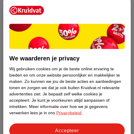
Hoe breng je CC cream aan?
CC cream aanbrengen is supermakkelijk! Volg deze stappen:
Reinig je gezicht.
Breng eventueel een dagcrème aan of volg je gebruikelijk
skincare-routine.
We waarderen je privacy
Verdeel een kleine hoeveelheid CC cream over je gezicht.
Gebruik je vingers, een
beautyblender
of een kwast voor het
Wij gebruiken cookies om je de beste online ervaring te
mooiste resultaat.
bieden en om onze website persoonlijker en makkelijker te
Werk de crème uit naar de randen van je gezicht voor een
maken.
Zo kunnen we jou de beste acties en aanbiedingen
natuurlijk effect.
tonen en zorgen we dat je ook buiten Kruidvat.nl relevante
Wil je meer dekking? Breng dan een extra laagje aan.
advertenties ziet.
Je bepaalt zelf welke cookies je
accepteert.
Je kunt je voorkeuren altijd aanpassen of
Optioneel: volg op met je make-uproutine.
intrekken.
Meer informatie over hoe we je gegevens
verwerken lees je in ons
Privacybeleid
.
Accepteer