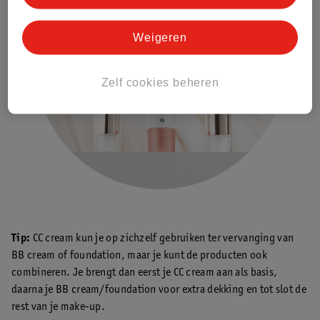
Weigeren
Zelf cookies beheren
Tip:
CC cream kun je op zichzelf gebruiken ter vervanging van
BB cream of foundation, maar je kunt de producten ook
combineren. Je brengt dan eerst je CC cream aan als basis,
daarna je BB cream/foundation voor extra dekking en tot slot de
rest van je make-up.