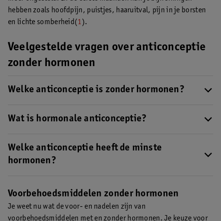
hebben zoals hoofdpijn, puistjes, haaruitval, pijn in je borsten
en lichte somberheid(
1
).
Veelgestelde vragen over anticonceptie
zonder hormonen
Welke anticonceptie is zonder hormonen?
Als je voorbehoedsmiddelen zonder hormonen wilt gebruiken,
kun je bijvoorbeeld kiezen voor condooms of een
Wat is hormonale anticonceptie?
koperspiraaltje.
Lees hier meer over hormoonvrije
De meeste soorten anticonceptie werken op basis van hormonen
anticonceptie
.
zoals progesteron en oestrogeen. Die hormonen hebben
Welke anticonceptie heeft de minste
voordelen, zoals minder bloedverlies en pijn tijdens je
hormonen?
menstruatie.
Maar ze kunnen ook bijwerkingen hebben
. Daarom
In hormonale anticonceptie zitten één of twee hormonen.
Als je
kiezen sommige mensen liever voor hormoonvrije
anticonceptie met minder hormonen zoekt, kun je bijvoorbeeld
Voorbehoedsmiddelen zonder hormonen
anticonceptie.
kiezen voor de minipil
.
Je weet nu wat de voor- en nadelen zijn van
voorbehoedsmiddelen met en zonder hormonen. Je keuze voor