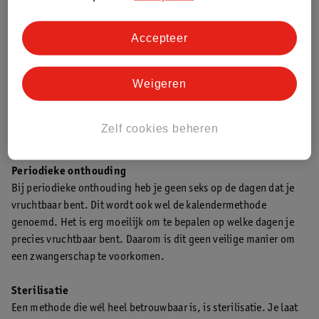
en pijn. Maar niet iedereen heeft daar last van.
Pessarium
Accepteer
Het pessarium is een kapje van rubber. Je moet er eerst
zaaddodende gel op smeren en het kapje vervolgens in je vagina
Weigeren
doen. Dat kan vlak voordat je seks hebt of maximaal twee uur
van tevoren. Maar het is moeilijk om het pessarium precies goed
in je vagina te doen. Daardoor heb je kans om toch zwanger te
Zelf cookies beheren
worden.
Periodieke onthouding
Bij periodieke onthouding heb je geen seks op de dagen dat je
vruchtbaar bent. Dit wordt ook wel de kalendermethode
genoemd. Het is erg moeilijk om te bepalen op welke dagen je
precies vruchtbaar bent. Daarom is dit geen veilige manier om
een zwangerschap te voorkomen.
Sterilisatie
Een methode die wél heel betrouwbaar is, is sterilisatie. Je laat