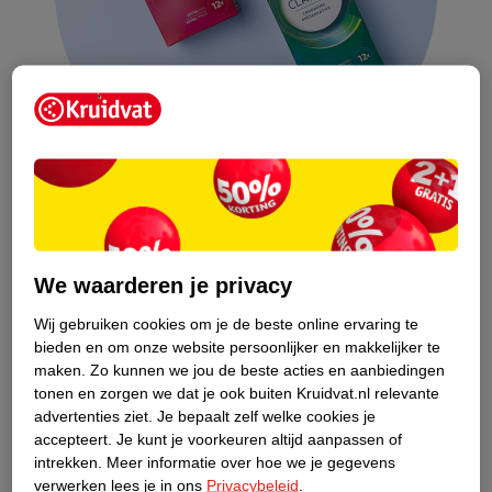
Koperspiraaltje
We waarderen je privacy
Een koperspiraaltje wordt door je huisarts in je baarmoeder
geplaatst. Het spiraaltje geeft steeds een klein beetje koper af.
Wij gebruiken cookies om je de beste online ervaring te
Daardoor verandert je baarmoederslijmvlies en kan een
bieden en om onze website persoonlijker en makkelijker te
bevruchte eicel zich niet vastmaken aan je baarmoeder. Ook
maken.
Zo kunnen we jou de beste acties en aanbiedingen
worden de zaadcellen die je baarmoeder binnenkomen
tonen en zorgen we dat je ook buiten Kruidvat.nl relevante
onvruchtbaar. Het koperspiraaltje beschermt goed tegen
advertenties ziet.
Je bepaalt zelf welke cookies je
accepteert.
Je kunt je voorkeuren altijd aanpassen of
zwangerschap. Je blijft ongesteld worden, maar in de eerste
intrekken.
Meer informatie over hoe we je gegevens
maanden kan je menstruatie langer duren met meer bloedverlies
verwerken lees je in ons
Privacybeleid
.