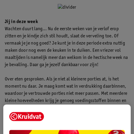
Jij in deze week
Wachten duurt lang… Nu de eerste weken van je verlof erop
zitten en je kindje zich stil houdt, slaat de verveling toe. Of
vermaak je je nog goed? Je kunt je in deze periode extra nuttig
maken door nog even de keuken in te duiken. Een vriezer vol
maaltijden is namelijk meer dan welkom in de hectische week na
je bevalling. Daar ga je jezelf dankbaar voor zijn!
Over eten gesproken. Als je niet al kleinere porties at, is het
moment nu daar. Je maag komt wat in verdrukking daarbinnen,
waardoor je vertrouwde porties niet meer passen. Met meerdere
kleine hoeveelheden krijg je genoeg voedingsstoffen binnen en
voorkom je een opgeblazen gevoel. Maar goed ook, want
opgeblazen voel je je al genoeg!
Tip voor je partner