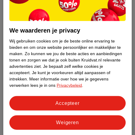
Een handige tip waarmee je de
kraamweek
zo relaxed mogelijk in
gaat: zorg voor voldoende voorraad! Koffie, thee, beschuit,
muisjes, een ooievaar en slingers… je kunt het beter maar vast in
huis hebben.
We waarderen je privacy
Marilyn vertelt
–
marilynschrijft
Wij gebruiken cookies om je de beste online ervaring te
“Verlof! Bizar idee dat ik over een aantal weken moeder ga
bieden en om onze website persoonlijker en makkelijker te
worden. Ik vond het spannend en eng en deed zoveel als ik kon
maken.
Zo kunnen we jou de beste acties en aanbiedingen
tonen en zorgen we dat je ook buiten Kruidvat.nl relevante
nog voor mezelf.
advertenties ziet.
Je bepaalt zelf welke cookies je
accepteert.
Je kunt je voorkeuren altijd aanpassen of
Ik bezocht de kapper en liet me lekker verwennen. Je moet er
intrekken.
Meer informatie over hoe we je gegevens
immers wel mooi uitzien voor de eerste ontmoeting met je baby.
verwerken lees je in ons
Privacybeleid
.
Achteraf natuurlijk belachelijk, maar ik dacht iedereen doet het
dus doe ik het ook! Mijn verlof was relaxt maar ook een tikkeltje
Accepteer
saai. Aangezien ik nog steeds geen mega buik had (het was wel
zichtbaar), paste ik nog steeds mijn eigen kleding, maar ik
verveelde mij ook.
Weigeren