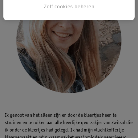
Zelf cookies beheren
Ik genoot van het alleen zijn en door de kleertjes heen te
struinen en te ruiken aan alle heerlijke geurzakjes van Zwitsal die
ik onder de kleertjes had gelegd. Ik had mijn vluchtkoffertje
klaargemaakt en mijn kraampakket was inmiddels gearriveerd.