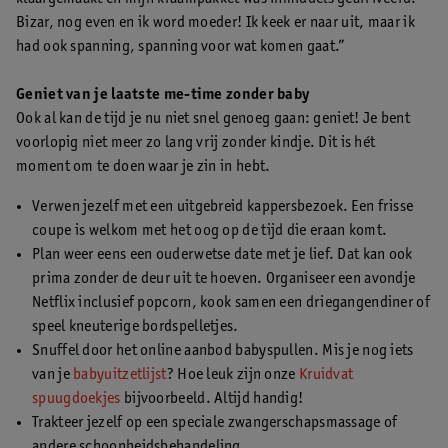
Bizar, nog even en ik word moeder! Ik keek er naar uit, maar ik
had ook spanning, spanning voor wat komen gaat.”
Geniet van je laatste me-time zonder baby
Ook al kan de tijd je nu niet snel genoeg gaan: geniet! Je bent
voorlopig niet meer zo lang vrij zonder kindje. Dit is hét
moment om te doen waar je zin in hebt.
Verwen jezelf met een uitgebreid kappersbezoek. Een frisse
coupe is welkom met het oog op de tijd die eraan komt.
Plan weer eens een ouderwetse date met je lief. Dat kan ook
prima zonder de deur uit te hoeven. Organiseer een avondje
Netflix inclusief popcorn, kook samen een driegangendiner of
speel kneuterige bordspelletjes.
Snuffel door het online aanbod babyspullen. Mis je nog iets
van je
babyuitzetlijst
? Hoe leuk zijn onze
Kruidvat
spuugdoekjes
bijvoorbeeld. Altijd handig!
Trakteer jezelf op een speciale zwangerschapsmassage of
andere schoonheidsbehandeling.