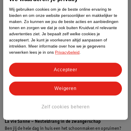
Wij gebruiken cookies om je de beste online ervaring te
bieden en om onze website persoonlijker en makkelijker te
Jij in deze week
maken.
Zo kunnen we jou de beste acties en aanbiedingen
Nu je in het derde trimester zit, krijg je het lichamelijk wat
tonen en zorgen we dat je ook buiten Kruidvat.nl relevante
zwaarder. Hallo bekkeninstabiliteit! Een kwart van de vrouwen
advertenties ziet.
Je bepaalt zelf welke cookies je
heeft last van bekkenpijn tijdens de zwangerschap. De
accepteert.
Je kunt je voorkeuren altijd aanpassen of
bekkenbeenderen verweken als voorbereiding op de bevalling,
intrekken.
Meer informatie over hoe we je gegevens
waardoor jij klachten ervaart rond je
bekkenbodem
en onderrug.
verwerken lees je in ons
Privacybeleid
.
In combinatie met die zware buik is dat geen pretje. Ga wat
vaker in de relaxmodus en bespreek je klachten eventueel met je
Accepteer
verloskundige.
Tip voor je partner
Weigeren
Hebben jullie al over geboortekaartjes nagedacht? Speur het
internet af voor inspiratie en maak alvast een adressenbestand
Zelf cookies beheren
aan. Na de geboorte heb je wel iets anders aan je hoofd.
La vie Sanne – Nesteldrang in de zwangerschap
Ben jij de hele dag in huis een het schoonmaken en opruimen?