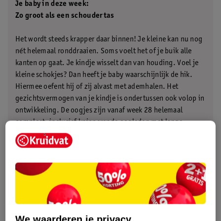
Je baby in deze week:
Zo groot als een schoudertas
Het wordt steeds krapper daar binnen! Je kleine kan nu nog
nét helemaal ronddraaien. Soms voelt het of je buik alle
kanten op gaat. Je kindje wisselt dan van houding. Voel je
kleine schokjes? Dan heeft je baby waarschijnlijk de hik.
Hiermee oefent hij of zij alvast met ademhalen. Het
gezichtsvermogen van je kindje is ondertussen ook volop in
ontwikkeling. De oogjes zijn vanaf week 28 helemaal
compleet, inclusief knipperende oogleden met lange
wimpers.
.
We waarderen je privacy