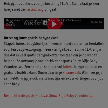
Heb jij alles al huis voor je bevalling? La Vie Sanne laat je zien
hoe je met de
nesteldrang
omgaat.
Nesteldrang in de zwangerschap | Aflevering 7 | LaVieSanne x
00:00:00
Kruidvat
Ontvang jouw gratis babypakket
Stapels luiers, babykleertjes in verschillende maten en tientallen
soorten babyverzorging… een kleintje kost niet niks! Extra fijn
dus dat er veel gratis babypakketten bestaan om je op weg te
helpen. Zo ontvang je van Kruidvat de gratis Jouw Blije Baby
Voordeeltas. Een handige shopper vol
luiers
, babyproducten en
gratis fotoafdrukken. Onmisbaar in je
kraamweek
. Wanneer je je
aanmeldt, krijg je ook mails met tips en extra kortingen voor jou
en je baby.
Bestel hier de gratis Kruidvat Jouw Blije Baby Voordeeltas