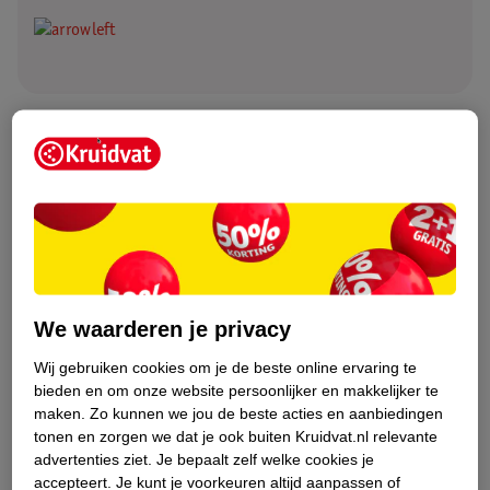
.
Jij in deze week
Je voelt je deze periode vast een stuk energieker dan eerst. De
ergste kwaaltjes zijn waarschijnlijk weg en de meest onzekere
periode is voorbij. Je kunt wel af en toe wel wat gespannen
voelen , in welke week van je zwangerschap je ook zit. De
oorzaken zijn vaak heel divers: van
vermoeidheid
tot honger of
We waarderen je privacy
een verkeerde houding. Met deze tips zorg je goed voor jezelf.
Wij gebruiken cookies om je de beste online ervaring te
bieden en om onze website persoonlijker en makkelijker te
Drink genoeg water, want je hebt als zwangere een beetje
maken.
Zo kunnen we jou de beste acties en aanbiedingen
meer vocht nodig. Drink 1,5 – 2 liter water.
tonen en zorgen we dat je ook buiten Kruidvat.nl relevante
Slaap
voldoende, want het groeien van je kindje kost bergen
advertenties ziet.
Je bepaalt zelf welke cookies je
energie.
accepteert.
Je kunt je voorkeuren altijd aanpassen of