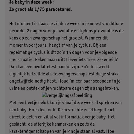
Je baby in deze week:
Zo groot als 1/75 paracetamol
Het moment is daar: je zit deze week in je meest vruchtbare
periode. 2 dagen voor je ovulatie en tijdens je ovulatie is de
kans op een zwangerschap het grootst. Wanneer dit
moment voor jou is, hangt af van je cyclus. Bij een
regelmatige cyclus is dit zo’n 14 dagen voor je volgende
menstruatie. Reken maar uit! Liever iets meer zekerheid?
Dan kan een ovulatietest handig zijn. Zo’n test werkt
eigenlijk hetzelfde als de zwangerschapstest die je straks
ongetwijfeld nodig hebt. Houd ‘m een paar seconden in je
urine en ontdek of je vruchtbare dagen zijn aangebroken.
Met een beetje geluk kun je vanaf deze week al spreken van
een baby. Hoe klein ook! De bevruchte eicel begint zich
direct te delen en zit al vol informatie over je baby. Het
geslacht, de uiterlijke kenmerken en zelfs de
karaktereigenschappen van je kindje staan al vast. Hoe