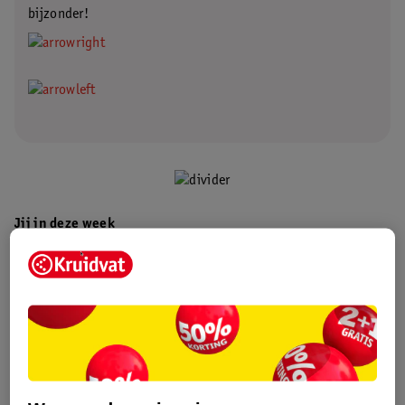
bijzonder!
.
Jij in deze week
Hoewel jij er niets van merkt, is je lichaam al volop aan het werk
deze week. Bij een succesvolle poging begint de bevruchte eicel
zich meteen te delen. Hij doet er een paar dagen over om zich te
verplaatsen naar de baarmoeder. Deze heeft zich in de tussentijd
helemaal klaargemaakt, zodat de eicel zich kan innestelen.
Geniet nog even van die kwaaltjesvrije week!
Leestip:
op deze pagina lees je meer over het
eerste trimester