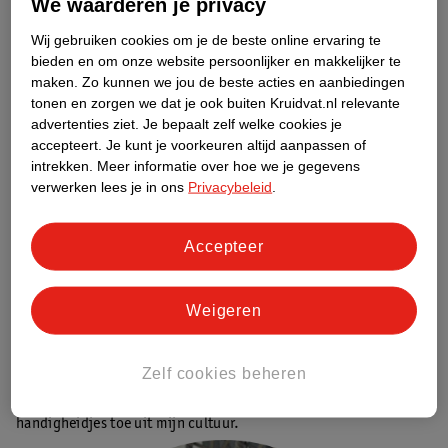
We waarderen je privacy
van je zwangerschap
.
Wij gebruiken cookies om je de beste online ervaring te
bieden en om onze website persoonlijker en makkelijker te
Tip voor je partner
maken.
Zo kunnen we jou de beste acties en aanbiedingen
It’s all about timing. Door op het juiste moment te vrijen,
tonen en zorgen we dat je ook buiten Kruidvat.nl relevante
vergroot je de kans op een zwangerschap enorm. Begin jullie
advertenties ziet.
Je bepaalt zelf welke cookies je
avond samen extra ontspannen met een
massage
. In ons
accepteert.
Je kunt je voorkeuren altijd aanpassen of
assortiment vind je verschillende
massagegels.
Geniet!
intrekken.
Meer informatie over hoe we je gegevens
verwerken lees je in ons
Privacybeleid
.
Yasmine vertelt –
@hijabsecrets
“Van mijn gynaecoloog moest ik het ‘zwanger willen zijn’
Accepteer
loslaten. Het zorgde namelijk voor de nodige stress en juist
tijdens de ovulatie wil je heerlijk ontspannen en het proces van
zwanger worden over je heen laten komen.
Weigeren
Ik probeerde echter al een tijdje zwanger te worden. Het was dus
Zelf cookies beheren
fijn om dingen uit te proberen. Zo gebruikte ik ovulatietesten
om mijn vruchtbare dagen in kaart te brengen en paste ik
handigheidjes toe uit mijn cultuur.