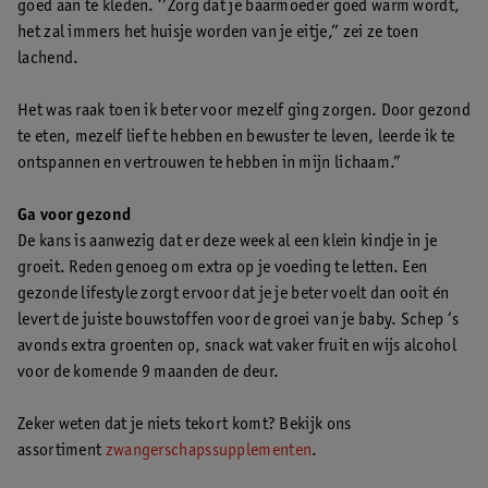
goed aan te kleden. ‘’Zorg dat je baarmoeder goed warm wordt,
het zal immers het huisje worden van je eitje,’’ zei ze toen
lachend.
Het was raak toen ik beter voor mezelf ging zorgen. Door gezond
te eten, mezelf lief te hebben en bewuster te leven, leerde ik te
ontspannen en vertrouwen te hebben in mijn lichaam.”
Ga voor gezond
De kans is aanwezig dat er deze week al een klein kindje in je
groeit. Reden genoeg om extra op je voeding te letten. Een
gezonde lifestyle zorgt ervoor dat je je beter voelt dan ooit én
levert de juiste bouwstoffen voor de groei van je baby. Schep ‘s
avonds extra groenten op, snack wat vaker fruit en wijs alcohol
voor de komende 9 maanden de deur.
Zeker weten dat je niets tekort komt? Bekijk ons
assortiment
zwangerschapssupplementen
.