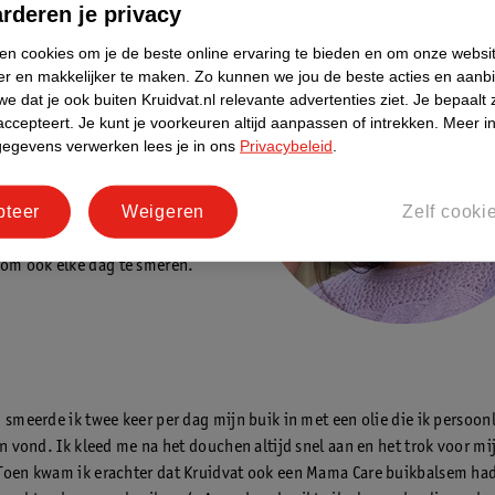
rderen je privacy
 vertelt –
@debbiedhillon
ken cookies om je de beste online ervaring te bieden en om onze websi
 ik één van een tweeling. Mijn
er en makkelijker te maken.
Zo kunnen we jou de beste acties en aanb
ad tijdens de zwangerschap van
e dat je ook buiten Kruidvat.nl relevante advertenties ziet.
Je bepaalt 
en mij een enorme buik, maar heeft
accepteert.
Je kunt je voorkeuren altijd aanpassen of intrekken.
Meer in
striae aan overgehouden. Had zij
gegevens verwerken lees je in ons
Privacybeleid
.
t het in de genen of kwam het
ij haar buik elke dag had
pteer
Weigeren
Zelf cooki
d? Ik heb geen idee. Maar een
ik wel, ik kon het op zijn minst
om ook elke dag te smeren.
n smeerde ik twee keer per dag mijn buik in met een olie die ik persoon
jn vond. Ik kleed me na het douchen altijd snel aan en het trok voor mij
Toen kwam ik erachter dat Kruidvat ook een Mama Care buikbalsem ha