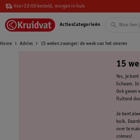
Voor 22:00 besteld, morgen in huis
Acties
Categorieën
Home
Advies
15 weken zwanger: de week van het smeren
15 we
Yes, je ben
lichaam. In 
Ook geven w
fluitend do
Je bent alw
buik. Daard
over te mak
crèmes!