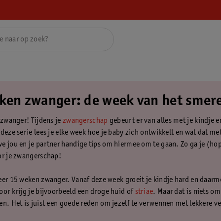
ken zwanger: de week van het smer
t zwanger! Tijdens je
zwangerschap
gebeurt er van alles met je kindje e
deze serie lees je elke week hoe je baby zich ontwikkelt en wat dat me
e jou en je partner handige tips om hiermee om te gaan. Zo ga je (hop
or je zwangerschap!
eer 15 weken zwanger. Vanaf deze week groeit je kindje hard en daarm
oor krijg je bijvoorbeeld een droge huid of
striae
. Maar dat is niets om
en. Het is juist een goede reden om jezelf te verwennen met lekkere 