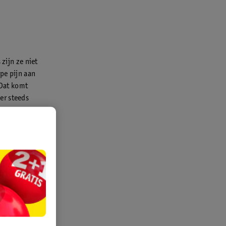
zijn ze niet
pe pijn aan
 Dat komt
er steeds
 aan te
l
bij het
 nu alvast
hternaam je