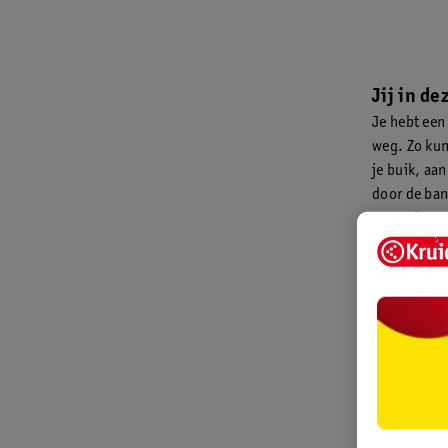
Jij in d
Je hebt een 
weg. Zo kun
je buik, aa
door de ban
zwaarder wo
spannen. Ee
steunbroekj
Tip voor 
Ben je niet
gemeentehuis
een afspraa
baby krijgt