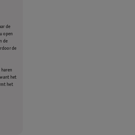
aar de
nu open
n de
ardoor de
e haren
 want het
rmt het