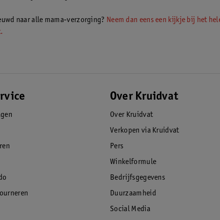
ieuwd naar alle mama-verzorging?
Neem dan eens een kijkje bij het hel
.
rvice
Over Kruidvat
agen
Over Kruidvat
Verkopen via Kruidvat
eren
Pers
Winkelformule
do
Bedrijfsgegevens
tourneren
Duurzaamheid
Social Media