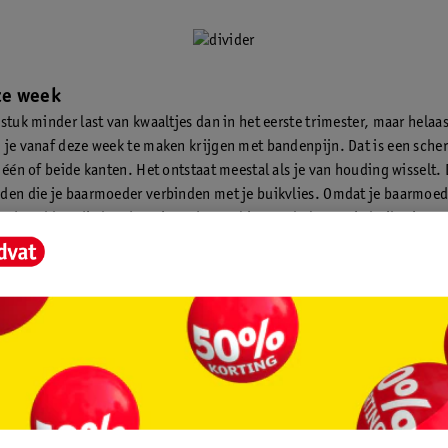
eze week
stuk minder last van kwaaltjes dan in het eerste trimester, maar helaas 
 je vanaf deze week te maken krijgen met bandenpijn. Dat is een scher
n één of beide kanten. Het ontstaat meestal als je van houding wisselt.
den die je baarmoeder verbinden met je buikvlies. Omdat je baarmoed
rdt, rekken die banden uit en dat voel je. Het helpt om je buikspieren
n andere manier om de bandenpijn te verzachten, is door een speciaa
e te dragen.
je partner
 getrouwd en heb je ook geen geregistreerd partnerschap? Dan moet je 
 je kindje erkennen. Dan ligt officieel vast dat jij de vader bent. Plan
k, zodat dat geregeld is. Tijdens de afspraak geef je ook aan welke ac
. Denk hier dus van tevoren over na.