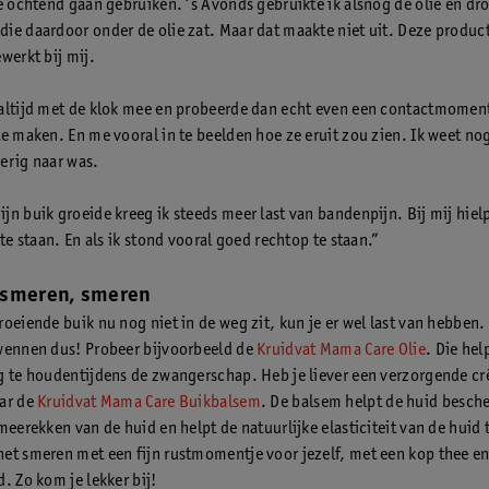
de ochtend gaan gebruiken. ‘s Avonds gebruikte ik alsnog de olie en dr
ie daardoor onder de olie zat. Maar dat maakte niet uit. Deze produ
werkt bij mij.
altijd met de klok mee en probeerde dan echt even een contactmomen
e maken. En me vooral in te beelden hoe ze eruit zou zien. Ik weet nog
erig naar was.
jn buik groeide kreeg ik steeds meer last van bandenpijn. Bij mij hiel
 te staan. En als ik stond vooral goed rechtop te staan.”
 smeren, smeren
oeiende buik nu nog niet in de weg zit, kun je er wel last van hebben. 
wennen dus! Probeer bijvoorbeeld de
Kruidvat Mama Care Olie
. Die hel
g te houdentijdens de zwangerschap. Heb je liever een verzorgende cr
ar de
Kruidvat Mama Care Buikbalsem
. De balsem helpt de huid besc
meerekken van de huid en helpt de natuurlijke elasticiteit van de huid
et smeren met een fijn rustmomentje voor jezelf, met een kop thee en
. Zo kom je lekker bij!