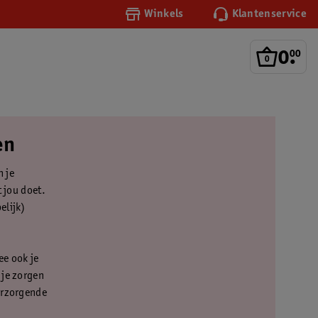
Winkels
Klantenservice
0
.
00
en
n je
t jou doet.
elijk)
ee ook je
 je zorgen
verzorgende