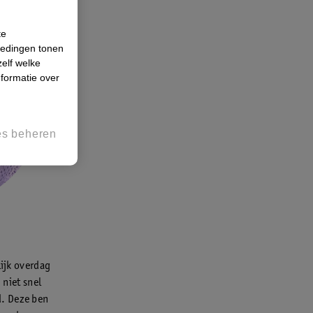
te
iedingen tonen
zelf welke
formatie over
es beheren
lijk overdag
 niet snel
d. Deze ben