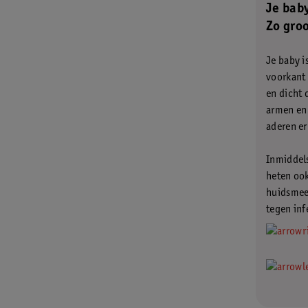
Je bab
Zo groo
Je baby i
voorkant 
en dicht 
armen en 
aderen er
Inmiddels
heten ook
huidsmeer
tegen inf
.