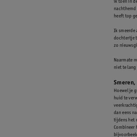
ik toen in 
nachthemd d
heeft top ge
Ik smeerde 
dochtertje t
zo nieuwsgi
Naarmate mi
niet te lang
Smeren,
Hoewel je gr
huid te ver
veerkrachti
dan eens na
tijdens het 
Combineer h
bijvoorbeeld