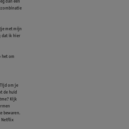
oeg dan een
ctcombinatie
tje met mijn
 dat ik hier
p het om
Tijd om je
pt de huid
ème? Kijk
hermen
 te bewaren.
 Netflix