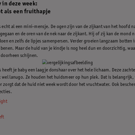
y in deze week:
t als een fruithapje
s echt al een mini-mensje. De ogen zijn van de zijkant van het hoofd n
gegaan en de oren van de nek naar de zijkant. Hij of zij kan de mond 
doen en zelfs de lipjes samenpersen. Verder groeien langzaam botten i
benen. Maar de huid van je kindje is nog heel dun en doorzichtig, wa
 doorheen schijnen.
 heeft je baby een laagje donshaar over het hele lichaam. Deze zacht
 wel lanugo. Ze houden het huidsmeer op hun plek. Dat is belangrijk,
 zorgt dat de huid niet week wordt door het vruchtwater. Ook besche
ecties.