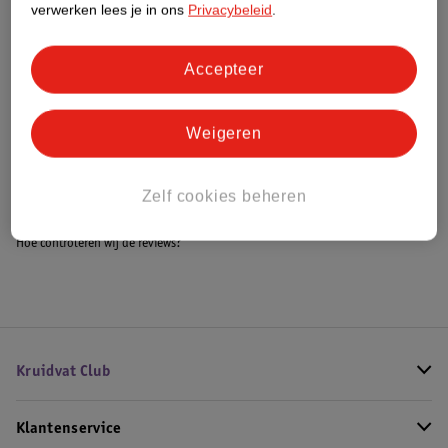
verwerken lees je in ons
Privacybeleid
.
Accepteer
Bestel & Bezorginformatie
Weigeren
Bekijk ook
Meer
Adopt
Alle Damesparfum
Zelf cookies beheren
Hoe controleren wij de reviews?
Kruidvat Club
Klantenservice