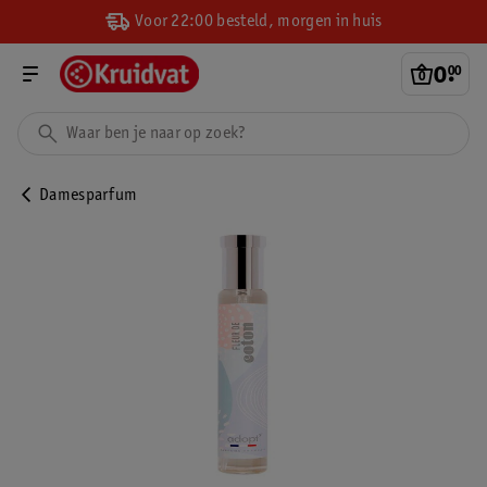
Voor 22:00 besteld, morgen in huis
0
.
00
Damesparfum