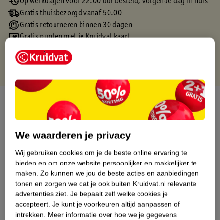
Op werkdagen voor 22:00 uur besteld, volgende dag in huis
Gratis thuisbezorgd vanaf 50.00
Gratis retourneren binnen 30 dagen
Gratis punten met je Kruidvat kaart
Over dit product
Productinformatie
We waarderen je privacy
Etiketinformatie
Wij gebruiken cookies om je de beste online ervaring te
bieden en om onze website persoonlijker en makkelijker te
maken.
Zo kunnen we jou de beste acties en aanbiedingen
Nature Impact Score
tonen en zorgen we dat je ook buiten Kruidvat.nl relevante
advertenties ziet.
Je bepaalt zelf welke cookies je
Dit product heeft (nog) geen Nature
accepteert.
Je kunt je voorkeuren altijd aanpassen of
Impact Score.
intrekken.
Meer informatie over hoe we je gegevens
Meer informatie