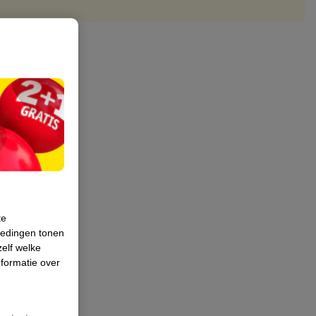
te
iedingen tonen
zelf welke
formatie over