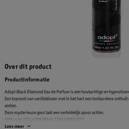
Over dit product
Productinformatie
Adopt Black Diamond Eau de Parfum is een houtachtige en hypnotiseren
Een topnoot van vanillebloem met in het hart een tonkacrème onthult 
amber.
Deze mysterieuze geur laat een verleidelijk spoor achter.
EAN code:3701429838942,3701429831752
Lees meer