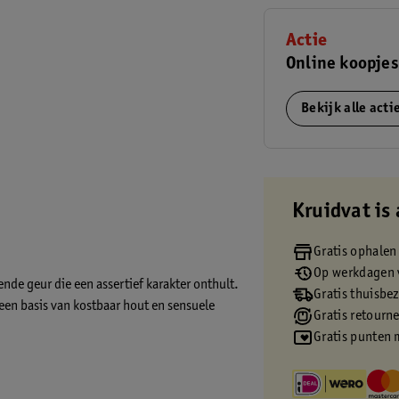
Actie
Online koopje
Bekijk alle act
Kruidvat is 
Gratis ophalen
Op werkdagen v
de geur die een assertief karakter onthult.
Gratis thuisbe
een basis van kostbaar hout en sensuele
Gratis retourn
Gratis punten 