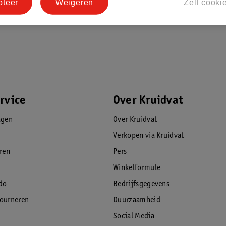
pteer
Weigeren
Zelf cooki
rvice
Over Kruidvat
agen
Over Kruidvat
Verkopen via Kruidvat
eren
Pers
Winkelformule
do
Bedrijfsgegevens
tourneren
Duurzaamheid
Social Media