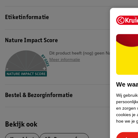
Etiketinformatie
Nature Impact Score
Dit product heeft (nog) geen Nature Impact S
Meer informatie
We waa
Wij gebrui
Bestel & Bezorginformatie
persoonlijk
en zorgen w
cookies je 
hoe we je 
Bekijk ook