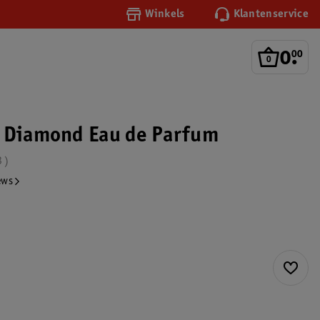
Winkels
Klantenservice
0
.
00
k Diamond Eau de Parfum
3
ews