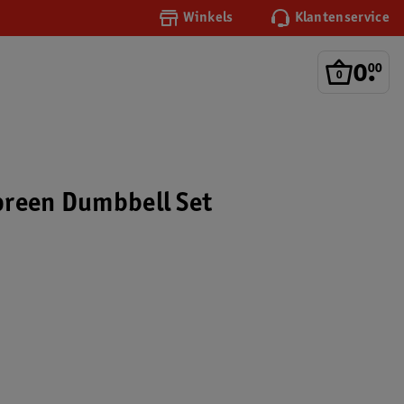
Winkels
Klantenservice
0
.
00
preen Dumbbell Set