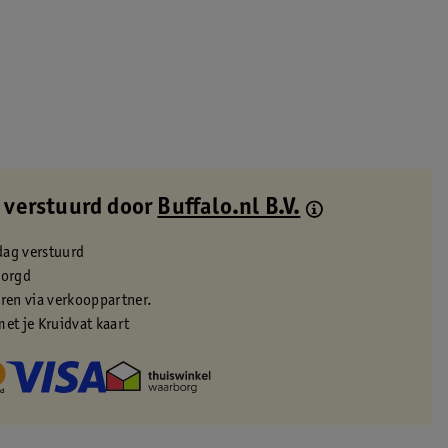
 verstuurd door
Buffalo.nl B.V.
dag verstuurd
zorgd
eren via verkooppartner.
met je Kruidvat kaart