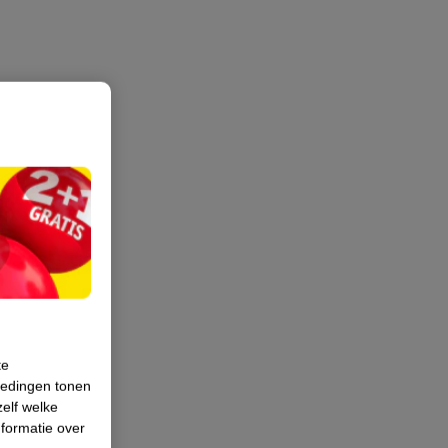
te
iedingen tonen
zelf welke
formatie over