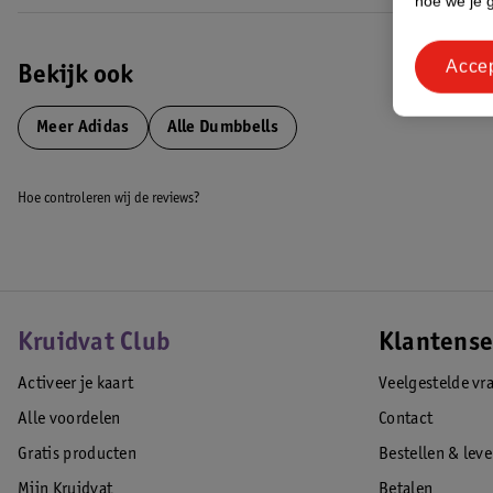
hoe we je 
Acce
Bekijk ook
Meer
Adidas
Alle Dumbbells
Hoe controleren wij de reviews?
Kruidvat Club
Klantense
Activeer je kaart
Veelgestelde vr
Alle voordelen
Contact
Gratis producten
Bestellen & lev
Mijn Kruidvat
Betalen