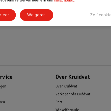
gegevens verwerken lees je in ons
Privacybeleid
.
pteer
Weigeren
Zelf cooki
rvice
Over Kruidvat
agen
Over Kruidvat
Verkopen via Kruidvat
eren
Pers
Winkelformule