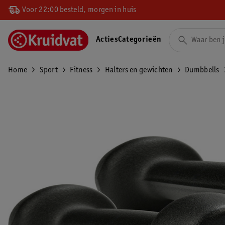
Voor 22:00 besteld, morgen in huis
Acties
Categorieën
Home
Sport
Fitness
Halters en gewichten
Dumbbells