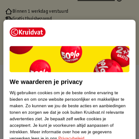
Binnen 1 werkdag verstuurd
Gratis thuisbezorgd
Gratis retourneren via verkooppartner.
Gratis punten met je Kruidvat kaart
Over dit product
We waarderen je privacy
Productinformatie
Wij gebruiken cookies om je de beste online ervaring te
bieden en om onze website persoonlijker en makkelijker te
maken.
Zo kunnen we jou de beste acties en aanbiedingen
Nature Impact Score
tonen en zorgen we dat je ook buiten Kruidvat.nl relevante
Dit product heeft (nog) geen Nature
advertenties ziet.
Je bepaalt zelf welke cookies je
Impact Score.
accepteert.
Je kunt je voorkeuren altijd aanpassen of
Meer informatie
intrekken.
Meer informatie over hoe we je gegevens
verwerken lees je in ons
Privacybeleid
.