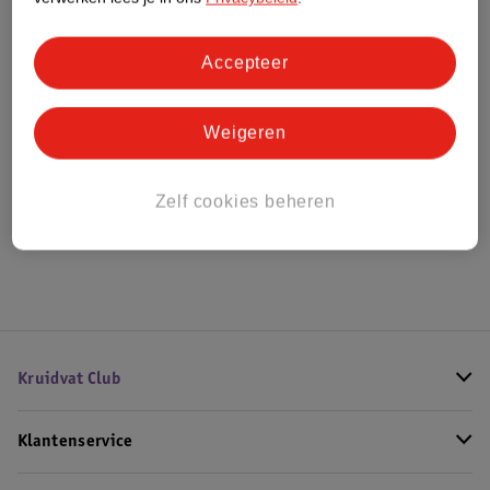
Bestel & Bezorginformatie
Accepteer
Weigeren
Bekijk ook
Meer
Adidas
Alle Fitness accessoires
Zelf cookies beheren
Hoe controleren wij de reviews?
Kruidvat Club
Klantenservice