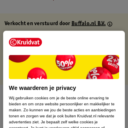
Verkocht en verstuurd door
Buffalo.nl B.V.
Binnen 1 werkdag verstuurd
Gratis thuisbezorgd
Gratis retourneren via verkooppartner.
Gratis punten met je Kruidvat kaart
We waarderen je privacy
Over dit product
Wij gebruiken cookies om je de beste online ervaring te
bieden en om onze website persoonlijker en makkelijker te
Productinformatie
maken.
Zo kunnen we jou de beste acties en aanbiedingen
tonen en zorgen we dat je ook buiten Kruidvat.nl relevante
advertenties ziet.
Je bepaalt zelf welke cookies je
Nature Impact Score
accepteert.
Je kunt je voorkeuren altijd aanpassen of