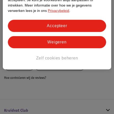
Dit product heeft (nog) geen Nature
intrekken.
Meer informatie over hoe we je gegevens
Impact Score.
verwerken lees je in ons
Privacybeleid
.
Meer informatie
Accepteer
Bestel & Bezorginformatie
Weigeren
Bekijk ook
Zelf cookies beheren
Meer
Adidas
Alle Fitness accessoires
Hoe controleren wij de reviews?
Kruidvat Club