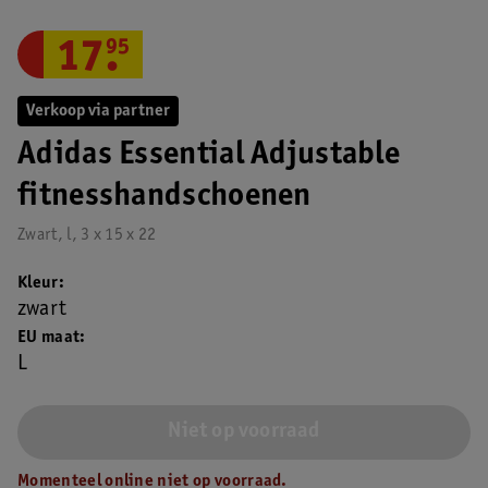
17
.
95
Verkoop via partner
Adidas Essential Adjustable
fitnesshandschoenen
Zwart, l, 3 x 15 x 22
Kleur
zwart
EU maat
L
Niet op voorraad
Momenteel online niet op voorraad.