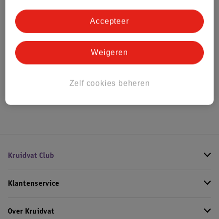
Bestel & Bezorginformatie
Accepteer
Bekijk ook
Weigeren
Meer
Acqua Di Parma
Alle Unisex parfum
Zelf cookies beheren
Hoe controleren wij de reviews?
Kruidvat Club
Klantenservice
Over Kruidvat