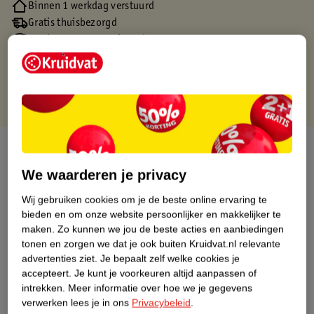
Binnen 1 werkdag verstuurd
Gratis thuisbezorgd
Gratis retourneren via verkooppartner.
Gratis punten met je Kruidvat kaart
Over dit product
We waarderen je privacy
Productinformatie
Wij gebruiken cookies om je de beste online ervaring te
bieden en om onze website persoonlijker en makkelijker te
Nature Impact Score
maken.
Zo kunnen we jou de beste acties en aanbiedingen
tonen en zorgen we dat je ook buiten Kruidvat.nl relevante
Dit product heeft (nog) geen Nature
advertenties ziet.
Je bepaalt zelf welke cookies je
Impact Score.
accepteert.
Je kunt je voorkeuren altijd aanpassen of
Meer informatie
intrekken.
Meer informatie over hoe we je gegevens
verwerken lees je in ons
Privacybeleid
.