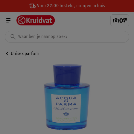
Voor 22:00 besteld, morgen in huis
0
.
00
Unisex parfum