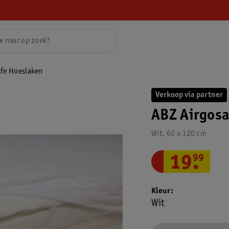
fe Hoeslaken
Verkoop via partner
ABZ Airgosa
Wit, 60 x 120 cm
19
.
99
Kleur
Wit