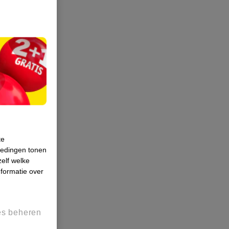
te
iedingen tonen
zelf welke
formatie over
es beheren