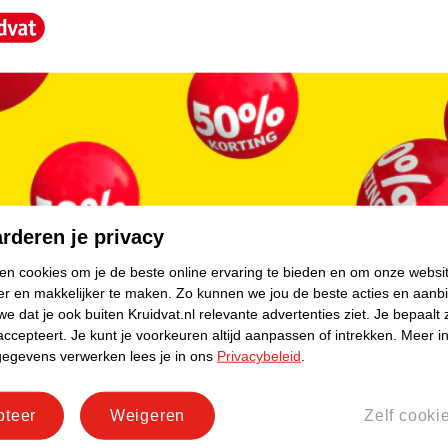
rogend; de stof droogt 30% sneller dan
core.
rderen je privacy
ken cookies om je de beste online ervaring te bieden en om onze websi
er en makkelijker te maken.
Zo kunnen we jou de beste acties en aanb
e dat je ook buiten Kruidvat.nl relevante advertenties ziet.
Je bepaalt 
accepteert.
Je kunt je voorkeuren altijd aanpassen of intrekken.
Meer in
gegevens verwerken lees je in ons
Privacybeleid
.
pteer
Weigeren
Zelf cooki