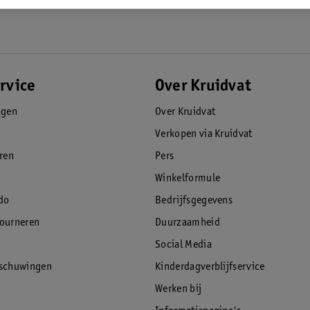
rvice
Over Kruidvat
agen
Over Kruidvat
Verkopen via Kruidvat
eren
Pers
Winkelformule
do
Bedrijfsgegevens
tourneren
Duurzaamheid
Social Media
rschuwingen
Kinderdagverblijfservice
Werken bij