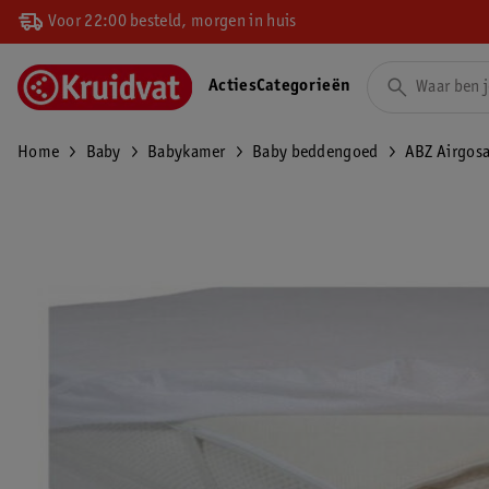
Voor 22:00 besteld, morgen in huis
Acties
Categorieën
Home
Baby
Babykamer
Baby beddengoed
ABZ Airgosa