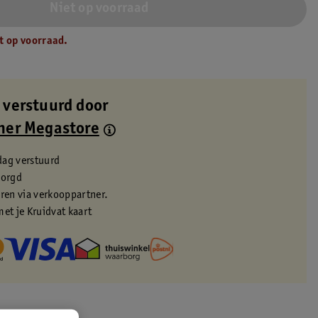
Niet op voorraad
t op voorraad.
 verstuurd door
ner Megastore
dag verstuurd
zorgd
eren via verkooppartner.
met je Kruidvat kaart