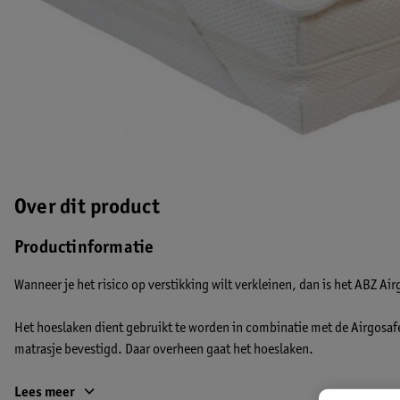
Over dit product
Productinformatie
Wanneer je het risico op verstikking wilt verkleinen, dan is het ABZ Ai
Het hoeslaken dient gebruikt te worden in combinatie met de Airgosaf
matrasje bevestigd. Daar overheen gaat het hoeslaken.
Het ABZ Airgosafe hoeslaken is gemaakt van een stof die goed ademd 
Lees meer