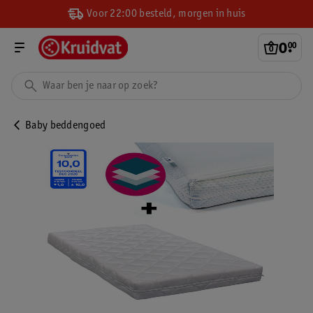
Voor 22:00 besteld, morgen in huis
0
.
00
Baby beddengoed