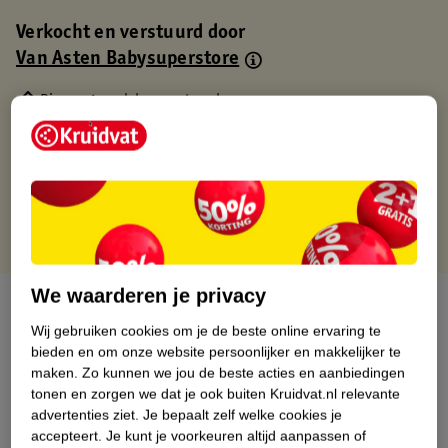
Verkocht en verstuurd door
Van Asten Babysuperstore
Binnen 1 werkdag verstuurd
Gratis thuisbezorgd
Gratis retourneren via verkooppartner.
Gratis punten met je Kruidvat kaart
We waarderen je privacy
Over dit product
Wij gebruiken cookies om je de beste online ervaring te
Productinformatie
bieden en om onze website persoonlijker en makkelijker te
maken.
Zo kunnen we jou de beste acties en aanbiedingen
tonen en zorgen we dat je ook buiten Kruidvat.nl relevante
Nature Impact Score
advertenties ziet.
Je bepaalt zelf welke cookies je
accepteert.
Je kunt je voorkeuren altijd aanpassen of
Dit product heeft (nog) geen Nature