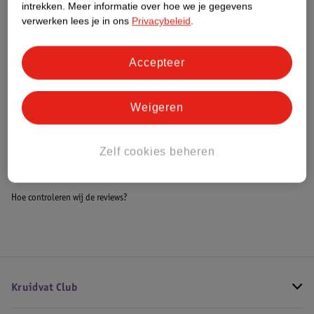
intrekken.
Meer informatie over hoe we je gegevens
Impact Score.
verwerken lees je in ons
Privacybeleid
.
Meer informatie
Accepteer
Bestel & Bezorginformatie
Weigeren
Bekijk ook
Zelf cookies beheren
Alle Baby beddengoed
Hoe controleren wij de reviews?
Kruidvat Club