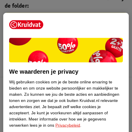
de folder:
Kruidvat folder
Geldig van maandag 3 t/m zondag 16
augustus 2026.
Bekijk folder
We waarderen je privacy
Wij gebruiken cookies om je de beste online ervaring te
bieden en om onze website persoonlijker en makkelijker te
Kruidvat Club
maken.
Zo kunnen we jou de beste acties en aanbiedingen
tonen en zorgen we dat je ook buiten Kruidvat.nl relevante
advertenties ziet.
Je bepaalt zelf welke cookies je
Klantenservice
accepteert.
Je kunt je voorkeuren altijd aanpassen of
intrekken.
Meer informatie over hoe we je gegevens
Over Kruidvat
verwerken lees je in ons
Privacybeleid
.