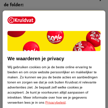
de folder:
Kruidvat folder
Geldig van maandag 10 t/m zondag 16
augustus 2026.
Bekijk folder
We waarderen je privacy
Wij gebruiken cookies om je de beste online ervaring te
bieden en om onze website persoonlijker en makkelijker te
Kruidvat Club
maken.
Zo kunnen we jou de beste acties en aanbiedingen
tonen en zorgen we dat je ook buiten Kruidvat.nl relevante
advertenties ziet.
Je bepaalt zelf welke cookies je
Klantenservice
accepteert.
Je kunt je voorkeuren altijd aanpassen of
intrekken.
Meer informatie over hoe we je gegevens
Over Kruidvat
verwerken lees je in ons
Privacybeleid
.