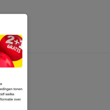
te
iedingen tonen
zelf welke
formatie over