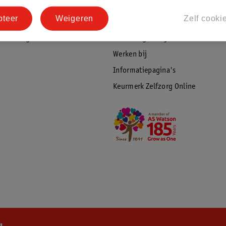
tourneren
Duurzaamheid
pteer
Weigeren
Zelf cooki
Social Media
rschuwingen
Kinderdagverblijfservice
Werken bij
Informatiepagina's
Keurmerk Zelfzorg Online