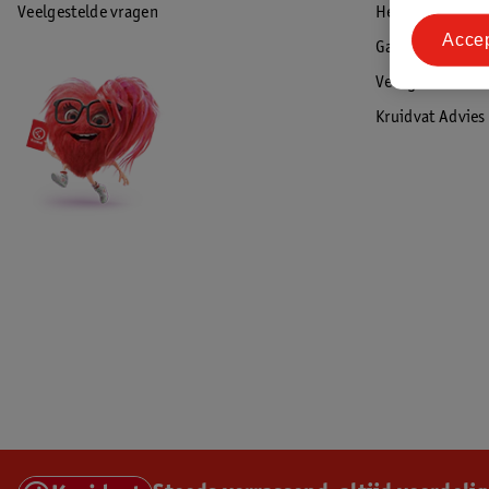
Veelgestelde vragen
Herroepen & re
Acce
Garantie
Veiligheidswaa
Kruidvat Advies