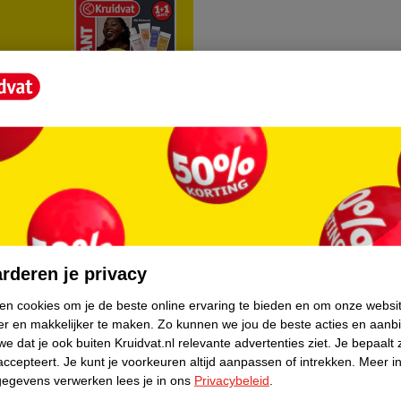
rvice
Over Kruidvat
agen
Over Kruidvat
rderen je privacy
Verkopen via Kruidvat
ken cookies om je de beste online ervaring te bieden en om onze websi
er en makkelijker te maken.
Zo kunnen we jou de beste acties en aanb
eren
Pers
e dat je ook buiten Kruidvat.nl relevante advertenties ziet.
Je bepaalt 
Winkelformule
accepteert.
Je kunt je voorkeuren altijd aanpassen of intrekken.
Meer in
gegevens verwerken lees je in ons
Privacybeleid
.
do
Bedrijfsgegevens