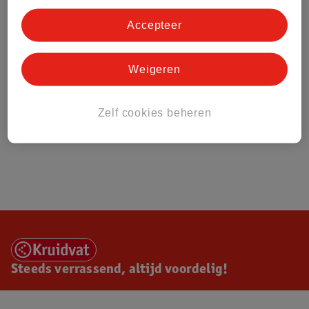
Accepteer
Weigeren
Zelf cookies beheren
Steeds verrassend, altijd voordelig!