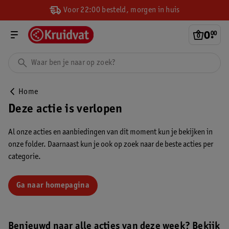
Voor 22:00 besteld, morgen in huis
0
.
00
Home
Deze actie is verlopen
Al onze acties en aanbiedingen van dit moment kun je bekijken in
onze folder. Daarnaast kun je ook op zoek naar de beste acties per
categorie.
Ga naar homepagina
Benieuwd naar alle acties van deze week? Bekijk