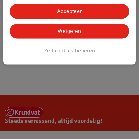
Accepteer
Weigeren
Zelf cookies beheren
Steeds verrassend, altijd voordelig!