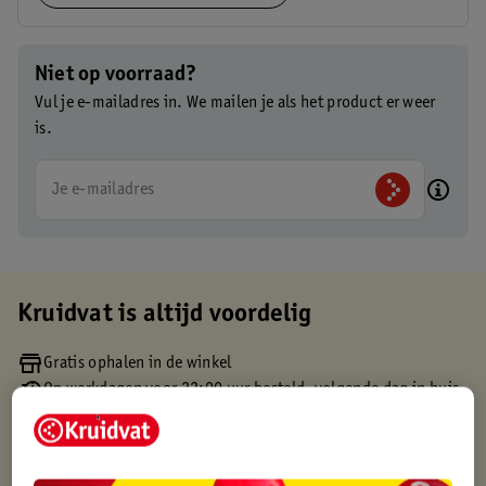
Niet op voorraad?
Vul je e-mailadres in. We mailen je als het product er weer
is.
Je e-mailadres
Kruidvat is altijd voordelig
Gratis ophalen in de winkel
Op werkdagen voor 22:00 uur besteld, volgende dag in huis
Gratis thuisbezorgd vanaf 50.00
Gratis retourneren binnen 30 dagen
Gratis punten met je Kruidvat kaart