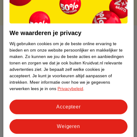
We waarderen je privacy
Over dit product
Wij gebruiken cookies om je de beste online ervaring te
Productinformatie
bieden en om onze website persoonlijker en makkelijker te
maken.
Zo kunnen we jou de beste acties en aanbiedingen
tonen en zorgen we dat je ook buiten Kruidvat.nl relevante
Etiketinformatie
advertenties ziet.
Je bepaalt zelf welke cookies je
accepteert.
Je kunt je voorkeuren altijd aanpassen of
intrekken.
Meer informatie over hoe we je gegevens
Nature Impact Score
verwerken lees je in ons
Privacybeleid
.
Dit product heeft (nog) geen Nature
Impact Score.
Accepteer
Meer informatie
Weigeren
Bestel & Bezorginformatie