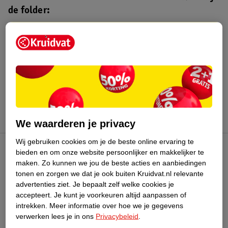
de folder:
Kruidvat folder
Geldig van maandag 3 t/m zondag 16
augustus 2026.
Bekijk folder
We waarderen je privacy
Wij gebruiken cookies om je de beste online ervaring te
bieden en om onze website persoonlijker en makkelijker te
Kruidvat Club
maken.
Zo kunnen we jou de beste acties en aanbiedingen
tonen en zorgen we dat je ook buiten Kruidvat.nl relevante
advertenties ziet.
Je bepaalt zelf welke cookies je
Klantenservice
accepteert.
Je kunt je voorkeuren altijd aanpassen of
intrekken.
Meer informatie over hoe we je gegevens
Over Kruidvat
verwerken lees je in ons
Privacybeleid
.