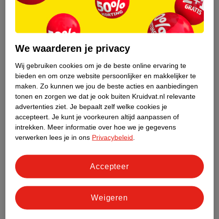
21
.
99
17
.
99
L'Oréal Paris Paradise
L'Oréal Paris Lash
Big Deal Black
Paradise Mascara
We waarderen je privacy
Waterproof Mascara
9,9ml
Primer
1753
Wij gebruiken cookies om je de beste online ervaring te
1753
bieden en om onze website persoonlijker en makkelijker te
maken.
Zo kunnen we jou de beste acties en aanbiedingen
tonen en zorgen we dat je ook buiten Kruidvat.nl relevante
advertenties ziet.
Je bepaalt zelf welke cookies je
accepteert.
Je kunt je voorkeuren altijd aanpassen of
intrekken.
Meer informatie over hoe we je gegevens
verwerken lees je in ons
Privacybeleid
.
Accepteer
Weigeren
18
.
99