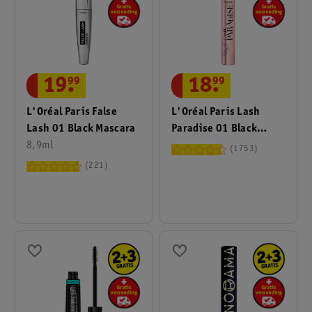
19
.
99
18
.
99
L'Oréal Paris False
L'Oréal Paris Lash
Lash 01 Black Mascara
Paradise 01 Black
8,9ml
Volume Mascara
1753
221