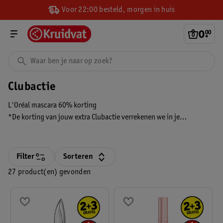
Voor 22:00 besteld, morgen in huis
0
.
00
Clubactie
L'Oréal mascara 60% korting
*De korting van jouw extra Clubactie verrekenen we in je
winkelmandje en zie je alleen wanneer je bent ingelogd én deze
persoonlijke extra Clubactie hebt geactiveerd. Je ziet de korting
altijd voordat je betaalt.
Filter
Sorteren
27 product(en) gevonden