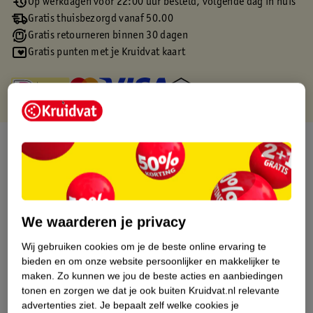
Op werkdagen voor 22:00 uur besteld, volgende dag in huis
Gratis thuisbezorgd vanaf 50.00
Gratis retourneren binnen 30 dagen
Gratis punten met je Kruidvat kaart
Over dit product
Productinformatie
Etiketinformatie
We waarderen je privacy
Wij gebruiken cookies om je de beste online ervaring te
Nature Impact Score
bieden en om onze website persoonlijker en makkelijker te
maken.
Zo kunnen we jou de beste acties en aanbiedingen
Dit product heeft (nog) geen Nature
tonen en zorgen we dat je ook buiten Kruidvat.nl relevante
Impact Score.
advertenties ziet.
Je bepaalt zelf welke cookies je
Meer informatie