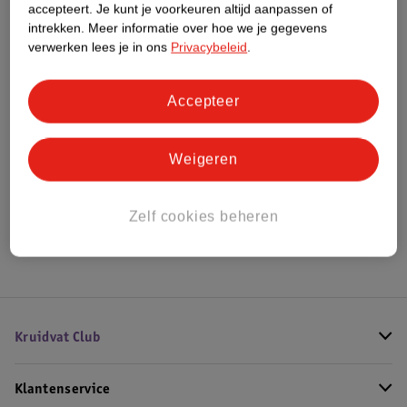
accepteert.
Je kunt je voorkeuren altijd aanpassen of
intrekken.
Meer informatie over hoe we je gegevens
verwerken lees je in ons
Privacybeleid
.
Bestel & Bezorginformatie
Accepteer
Bekijk ook
Weigeren
Meer
Montagne Jeunesse
Alle Peel-off maskers
Zelf cookies beheren
Hoe controleren wij de reviews?
Kruidvat Club
Klantenservice