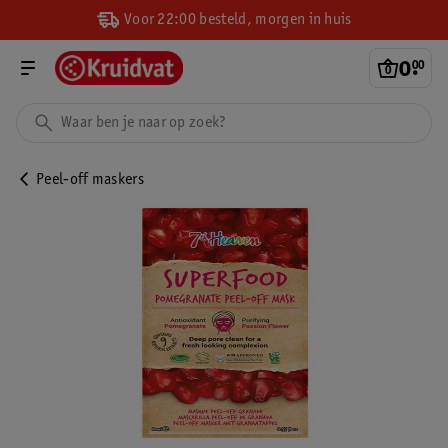
Voor 22:00 besteld, morgen in huis
0
.
00
Peel-off maskers