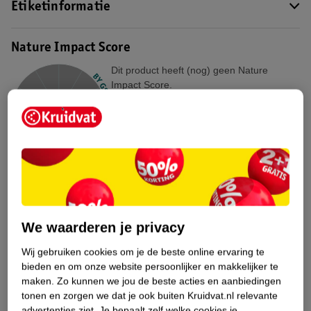
Etiketinformatie
Nature Impact Score
Dit product heeft (nog) geen Nature
Impact Score.
Meer informatie
Bestel & Bezorginformatie
Bekijk ook
We waarderen je privacy
Meer
Zwitsal
Alle Deospray
Wij gebruiken cookies om je de beste online ervaring te
bieden en om onze website persoonlijker en makkelijker te
Hoe controleren wij de reviews?
maken.
Zo kunnen we jou de beste acties en aanbiedingen
tonen en zorgen we dat je ook buiten Kruidvat.nl relevante
advertenties ziet.
Je bepaalt zelf welke cookies je