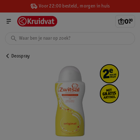
Voor 22:00 besteld, morgen in huis
0
.
00
Deospray