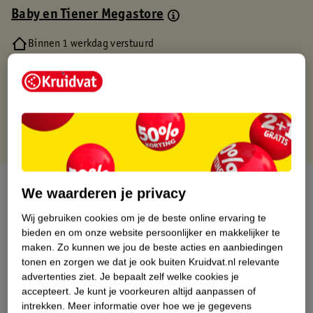
Baby en Tiener Megastore
Binnen 1 werkdag verstuurd
Gratis thuisbezorgd
Gratis retourneren via verkooppartner.
Gratis punten met je Kruidvat kaart
Over dit product
We waarderen je privacy
Productinformatie
Wij gebruiken cookies om je de beste online ervaring te
bieden en om onze website persoonlijker en makkelijker te
maken.
Zo kunnen we jou de beste acties en aanbiedingen
Nature Impact Score
tonen en zorgen we dat je ook buiten Kruidvat.nl relevante
advertenties ziet.
Je bepaalt zelf welke cookies je
Dit product heeft (nog) geen Nature
accepteert.
Je kunt je voorkeuren altijd aanpassen of
Impact Score.
intrekken.
Meer informatie over hoe we je gegevens
Meer informatie