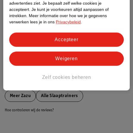
advertenties ziet.
Je bepaalt zelf welke cookies je
accepteert.
Je kunt je voorkeuren altijd aanpassen of
Nature Impact Score
intrekken.
Meer informatie over hoe we je gegevens
verwerken lees je in ons
Privacybeleid
.
Dit product heeft (nog) geen Nature
Impact Score.
Meer informatie
Accepteer
Weigeren
Bestel & Bezorginformatie
Zelf cookies beheren
Bekijk ook
Meer
Zazu
Alle Slaaptrainers
Hoe controleren wij de reviews?