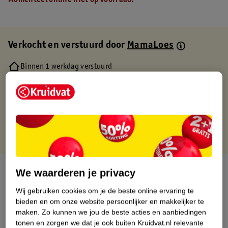
Momenteel online niet op voorraad.
Verkocht en verstuurd door
MamaLoes
Binnen 1 werkdag verstuurd
Gratis thuisbezorgd
Gratis retourneren via verkooppartner.
Gratis punten met je Kruidvat kaart
Over dit product
We waarderen je privacy
Wij gebruiken cookies om je de beste online ervaring te
Productinformatie
bieden en om onze website persoonlijker en makkelijker te
maken.
Zo kunnen we jou de beste acties en aanbiedingen
Etiketinformatie
tonen en zorgen we dat je ook buiten Kruidvat.nl relevante