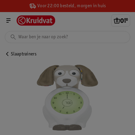
Voor 22:00 besteld, morgen in huis
0
.
00
Slaaptrainers