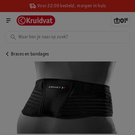
Voor 22:00 besteld, morgen in huis
0
.
00
Braces en bandages