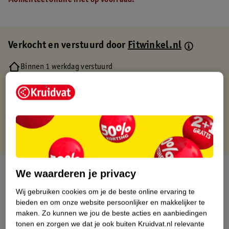
Momenteel online niet op voorraad.
Verkocht en verstuurd door
Fitwinkel.nl
Binnen 1 werkdag verstuurd
Gratis thuisbezorgd
Gratis retourneren via verkooppartner.
Gratis punten met je Kruidvat kaart
Over dit product
We waarderen je privacy
Wij gebruiken cookies om je de beste online ervaring te
Productinformatie
bieden en om onze website persoonlijker en makkelijker te
maken.
Zo kunnen we jou de beste acties en aanbiedingen
Etiketinformatie
tonen en zorgen we dat je ook buiten Kruidvat.nl relevante