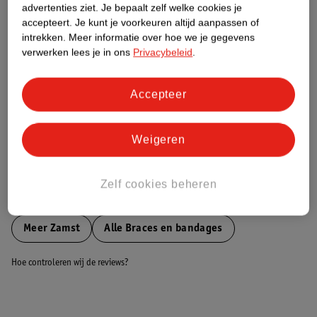
advertenties ziet.
Je bepaalt zelf welke cookies je
accepteert.
Je kunt je voorkeuren altijd aanpassen of
Nature Impact Score
intrekken.
Meer informatie over hoe we je gegevens
verwerken lees je in ons
Privacybeleid
.
Dit product heeft (nog) geen Nature
Impact Score.
Meer informatie
Accepteer
Weigeren
Bestel & Bezorginformatie
Zelf cookies beheren
Bekijk ook
Meer
Zamst
Alle Braces en bandages
Hoe controleren wij de reviews?