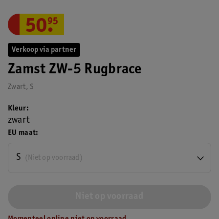
50
.
95
Verkoop via partner
Zamst ZW-5 Rugbrace
Zwart, S
Kleur
zwart
EU maat
S
(Niet op voorraad)
Niet op voorraad