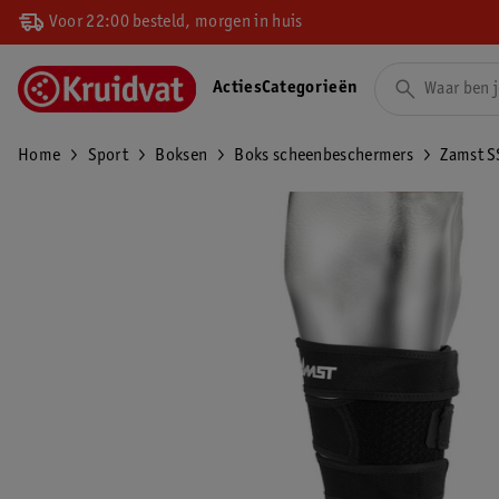
Voor 22:00 besteld, morgen in huis
Acties
Categorieën
Home
Sport
Boksen
Boks scheenbeschermers
Zamst S