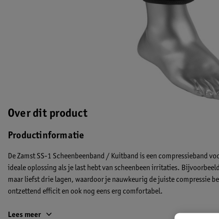
Over dit product
Productinformatie
De Zamst SS-1 Scheenbeenband / Kuitband is een compressieband voor
ideale oplossing als je last hebt van scheenbeen irritaties. Bijvoorbeel
maar liefst drie lagen, waardoor je nauwkeurig de juiste compressie b
ontzettend efficit en ook nog eens erg comfortabel.
Indicatie De Zamst SS-1 Scheenbeenband / Kuitband is vooral geschik
Lees meer