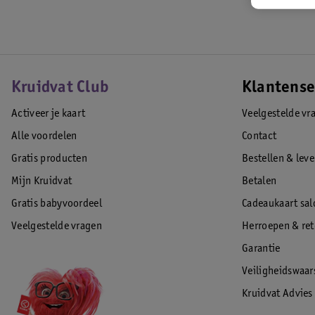
ROM-Tech
V-Tech
EAN code:4946452051008
Kruidvat Club
Klantense
Activeer je kaart
Veelgestelde vr
Alle voordelen
Contact
Gratis producten
Bestellen & lev
Mijn Kruidvat
Betalen
Gratis babyvoordeel
Cadeaukaart sal
Veelgestelde vragen
Herroepen & re
Garantie
Veiligheidswaa
Kruidvat Advies