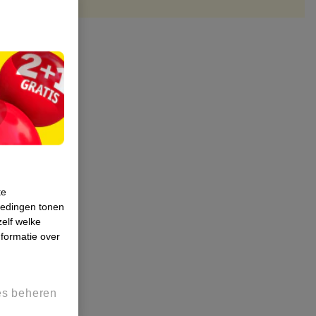
te
iedingen tonen
zelf welke
formatie over
es beheren