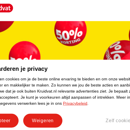
core.
ebreide medische expertise. Het merk legt de
rderen je privacy
erug in de producten. In de loop van de jaren
ken cookies om je de beste online ervaring te bieden en om onze websi
cten. Bij de Zamst SS-1 Kuitband /
er en makkelijker te maken.
Zo kunnen we jou de beste acties en aanb
e dat je ook buiten Kruidvat.nl relevante advertenties ziet.
Je bepaalt 
accepteert.
Je kunt je voorkeuren altijd aanpassen of intrekken.
Meer in
gegevens verwerken lees je in ons
Privacybeleid
.
pteer
Weigeren
Zelf cooki