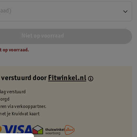
raad)
Niet op voorraad
t op voorraad.
 verstuurd door
Fitwinkel.nl
dag verstuurd
zorgd
eren via verkooppartner.
met je Kruidvat kaart