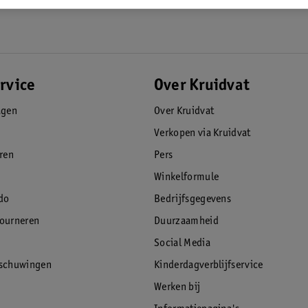
rvice
Over Kruidvat
agen
Over Kruidvat
Verkopen via Kruidvat
eren
Pers
Winkelformule
do
Bedrijfsgegevens
tourneren
Duurzaamheid
Social Media
rschuwingen
Kinderdagverblijfservice
Werken bij