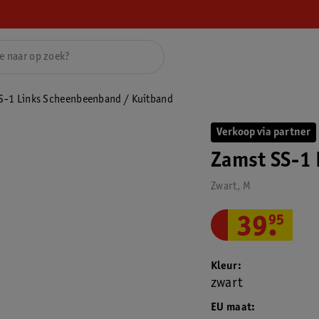
S-1 Links Scheenbeenband / Kuitband
Verkoop via partner
Zamst SS-1 
Zwart, M
39
.
95
Kleur
zwart
EU maat