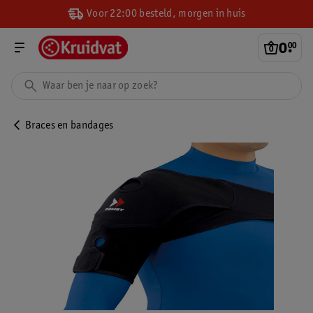
Voor 22:00 besteld, morgen in huis
0
.
00
Braces en bandages