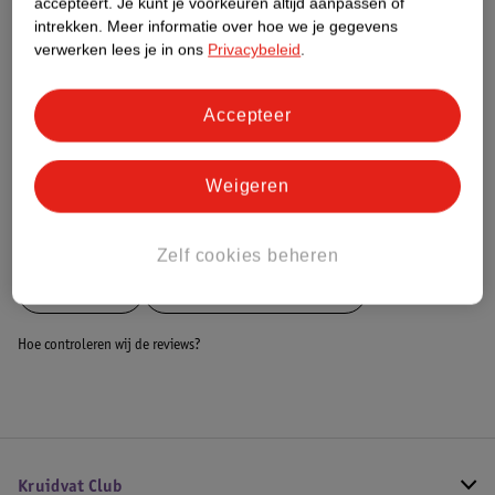
accepteert.
Je kunt je voorkeuren altijd aanpassen of
Dit product heeft (nog) geen Nature
intrekken.
Meer informatie over hoe we je gegevens
Impact Score.
verwerken lees je in ons
Privacybeleid
.
Meer informatie
Accepteer
Bestel & Bezorginformatie
Weigeren
Bekijk ook
Zelf cookies beheren
Meer
Zamst
Alle Braces en bandages
Hoe controleren wij de reviews?
Kruidvat Club