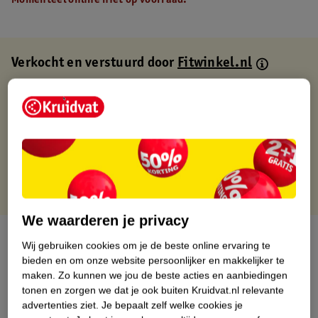
Momenteel online niet op voorraad.
Verkocht en verstuurd door
Fitwinkel.nl
Binnen 1 werkdag verstuurd
Gratis thuisbezorgd
Gratis retourneren via verkooppartner.
Gratis punten met je Kruidvat kaart
We waarderen je privacy
Over dit product
Wij gebruiken cookies om je de beste online ervaring te
bieden en om onze website persoonlijker en makkelijker te
Productinformatie
maken.
Zo kunnen we jou de beste acties en aanbiedingen
tonen en zorgen we dat je ook buiten Kruidvat.nl relevante
advertenties ziet.
Je bepaalt zelf welke cookies je
Nature Impact Score