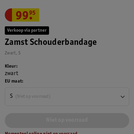
99
.
95
Verkoop via partner
Zamst Schouderbandage
Zwart, S
Kleur
zwart
EU maat
S
(Niet op voorraad)
Niet op voorraad