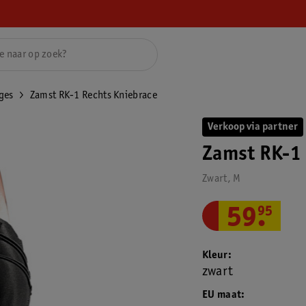
ges
Zamst RK-1 Rechts Kniebrace
Verkoop via partner
Zamst RK-1 
Zwart, M
59
.
95
Kleur
zwart
EU maat