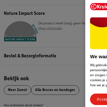
Indicatie
De Zamst RK-1 is gemaakt voor mensen die last hebben van e
iliotibiaal frictiesyndroom (ITBS). Met deze kniebrace verminder je de 
Nature Impact Score
Kenmerken
Dit product heeft (nog) geen Nature Impact S
Spiraalvormige elastische banden voor beperking van de inwaartse ro
Meer informatie
van de buiging van de knie.
Voorkomt irritatie van de iliotibiale pees
Extra stabiliteit door de semi-rigide baleinen aan de zijkant
Vlindervormig 3D ontwerp aan de achterzijde garandeert een optimal
Ultradun en ademend materiaal
We waa
Bestel & Bezorginformatie
Zachte stof aan de binnenkant voor extra comfort
Wij gebrui
Versterkte bevestigingspunten door stevige stof aan de kant van de slu
persoonlijk
en zorgen w
Bekijk ook
cookies je 
Zamst
hoe we je 
Zamst is een marktleider in de orthopedische wereld en heeft een uitg
Meer
Zamst
Alle Braces en bandages
focus op het ontwikkelen van braces voor de sportmarkt en dat zie je t
Acce
heeft Zamst technologie ontwikkeld die kenmerkend zijn voor de produ
Hoe controleren wij de reviews?