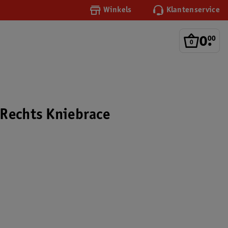
Winkels
Klantenservice
0
.
00
Rechts Kniebrace