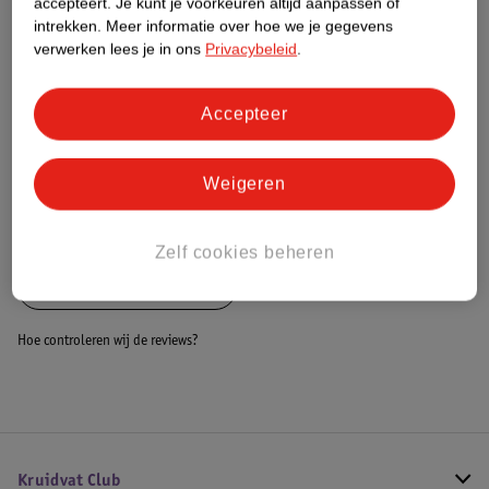
accepteert.
Je kunt je voorkeuren altijd aanpassen of
Dit product heeft (nog) geen Nature
intrekken.
Meer informatie over hoe we je gegevens
Impact Score.
verwerken lees je in ons
Privacybeleid
.
Meer informatie
Accepteer
Bestel & Bezorginformatie
Weigeren
Bekijk ook
Zelf cookies beheren
Alle Braces en bandages
Hoe controleren wij de reviews?
Kruidvat Club