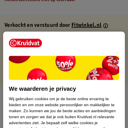
Momenteel online niet op voorraad.
Verkocht en verstuurd door
Fitwinkel.nl
Binnen 1 werkdag verstuurd
Gratis thuisbezorgd
Gratis retourneren via verkooppartner.
Gratis punten met je Kruidvat kaart
We waarderen je privacy
Over dit product
Wij gebruiken cookies om je de beste online ervaring te
bieden en om onze website persoonlijker en makkelijker te
Productinformatie
maken.
Zo kunnen we jou de beste acties en aanbiedingen
tonen en zorgen we dat je ook buiten Kruidvat.nl relevante
advertenties ziet.
Je bepaalt zelf welke cookies je
Nature Impact Score