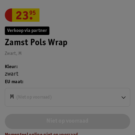
23
.
95
Verkoop via partner
Zamst Pols Wrap
Zwart, M
Kleur
zwart
EU maat
M
(Niet op voorraad)
Niet op voorraad