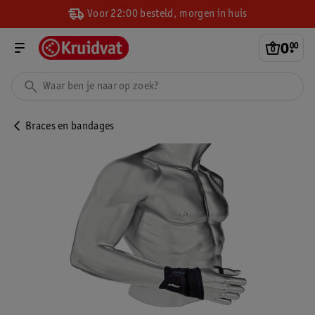
Voor 22:00 besteld, morgen in huis
0
.
00
Braces en bandages