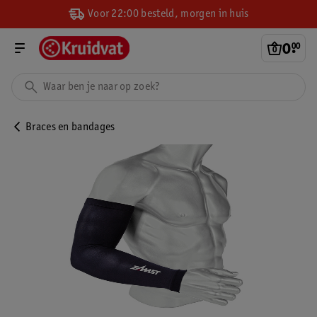
Voor 22:00 besteld, morgen in huis
0
.
00
Braces en bandages