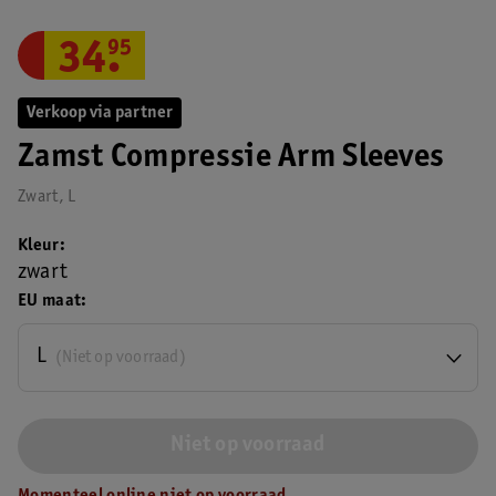
34
.
95
Verkoop via partner
Zamst Compressie Arm Sleeves
Zwart, L
Kleur
zwart
EU maat
L
(Niet op voorraad)
Niet op voorraad