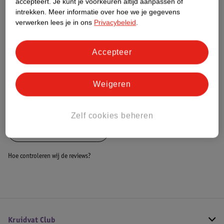
accepteert.
Je kunt je voorkeuren altijd aanpassen of
Dit product heeft (nog) geen Nature
intrekken.
Meer informatie over hoe we je gegevens
Impact Score.
verwerken lees je in ons
Privacybeleid
.
Meer informatie
Accepteer
Bestel & Bezorginformatie
Weigeren
Bekijk ook
Zelf cookies beheren
Alle Braces en bandages
Hoe controleren wij de reviews?
Kruidvat Club