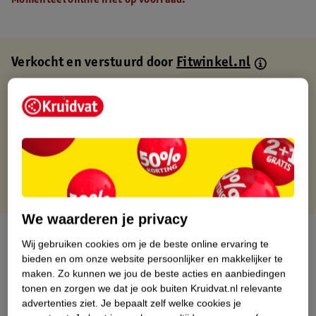
Momenteel online niet op voorraad.
Verkocht en verstuurd door
Fitwinkel.nl
Binnen 1 werkdag verstuurd
Gratis thuisbezorgd
Gratis retourneren via verkooppartner.
Gratis punten met je Kruidvat kaart
We waarderen je privacy
Over dit product
Wij gebruiken cookies om je de beste online ervaring te
bieden en om onze website persoonlijker en makkelijker te
Productinformatie
maken.
Zo kunnen we jou de beste acties en aanbiedingen
tonen en zorgen we dat je ook buiten Kruidvat.nl relevante
advertenties ziet.
Je bepaalt zelf welke cookies je
Nature Impact Score