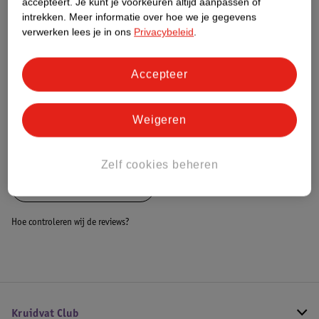
accepteert.
Je kunt je voorkeuren altijd aanpassen of
Dit product heeft (nog) geen Nature
intrekken.
Meer informatie over hoe we je gegevens
Impact Score.
verwerken lees je in ons
Privacybeleid
.
Meer informatie
Accepteer
Bestel & Bezorginformatie
Weigeren
Bekijk ook
Zelf cookies beheren
Alle Braces en bandages
Hoe controleren wij de reviews?
Kruidvat Club