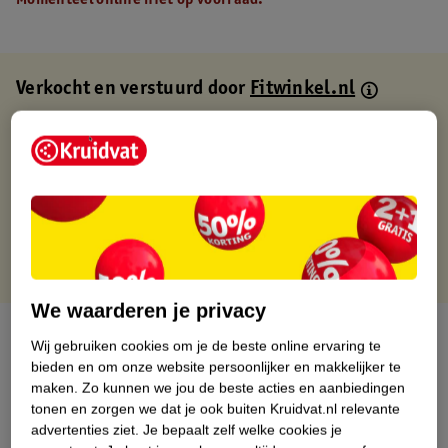
Momenteel online niet op voorraad.
Verkocht en verstuurd door
Fitwinkel.nl
Binnen 1 werkdag verstuurd
Gratis thuisbezorgd
Gratis retourneren via verkooppartner.
Gratis punten met je Kruidvat kaart
We waarderen je privacy
Over dit product
Wij gebruiken cookies om je de beste online ervaring te
bieden en om onze website persoonlijker en makkelijker te
Productinformatie
maken.
Zo kunnen we jou de beste acties en aanbiedingen
tonen en zorgen we dat je ook buiten Kruidvat.nl relevante
advertenties ziet.
Je bepaalt zelf welke cookies je
Nature Impact Score