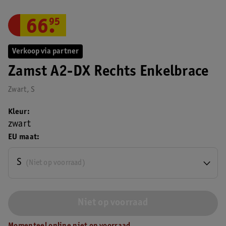
66
.
95
Verkoop via partner
Zamst A2-DX Rechts Enkelbrace
Zwart, S
Kleur
zwart
EU maat
S
(Niet op voorraad)
Niet op voorraad