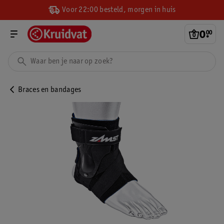
Voor 22:00 besteld, morgen in huis
0
.
00
Braces en bandages