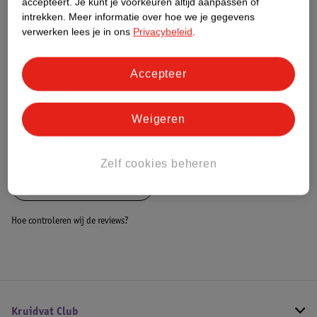
accepteert.
Je kunt je voorkeuren altijd aanpassen of
Dit product heeft (nog) geen Nature
intrekken.
Meer informatie over hoe we je gegevens
Impact Score.
verwerken lees je in ons
Privacybeleid
.
Meer informatie
Accepteer
Bestel & Bezorginformatie
Weigeren
Bekijk ook
Zelf cookies beheren
Alle Braces en bandages
Hoe controleren wij de reviews?
Kruidvat Club