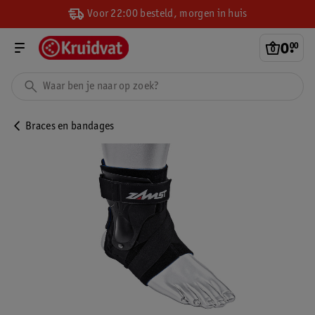
Voor 22:00 besteld, morgen in huis
0
.
00
Braces en bandages