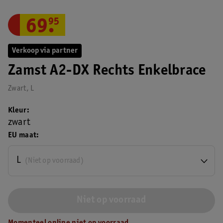
69
.
95
Verkoop via partner
Zamst A2-DX Rechts Enkelbrace
Zwart, L
Kleur
zwart
EU maat
L
(Niet op voorraad)
Niet op voorraad