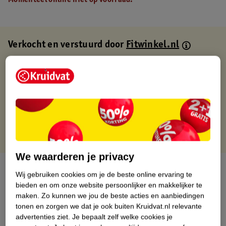
Momenteel online niet op voorraad.
Verkocht en verstuurd door
Fitwinkel.nl
Binnen 1 werkdag verstuurd
Gratis thuisbezorgd
Gratis retourneren via verkooppartner.
Gratis punten met je Kruidvat kaart
We waarderen je privacy
Over dit product
Wij gebruiken cookies om je de beste online ervaring te
bieden en om onze website persoonlijker en makkelijker te
Productinformatie
maken.
Zo kunnen we jou de beste acties en aanbiedingen
tonen en zorgen we dat je ook buiten Kruidvat.nl relevante
advertenties ziet.
Je bepaalt zelf welke cookies je
Nature Impact Score