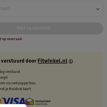
rraad)
Niet op voorraad
t op voorraad.
 verstuurd door
Fitwinkel.nl
dag verstuurd
zorgd
eren via verkooppartner.
met je Kruidvat kaart