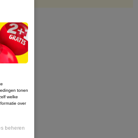
te
iedingen tonen
zelf welke
formatie over
es beheren