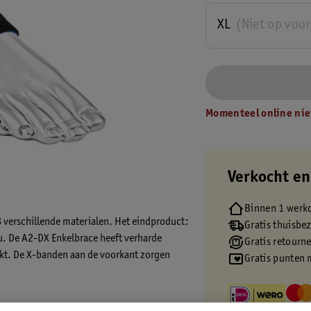
XL
(Niet op voo
Momenteel online nie
Verkocht en
Binnen 1 werk
8 verschillende materialen. Het eindproduct:
Gratis thuisbe
. De A2-DX Enkelbrace heeft verharde
Gratis retourn
perkt. De X-banden aan de voorkant zorgen
Gratis punten 