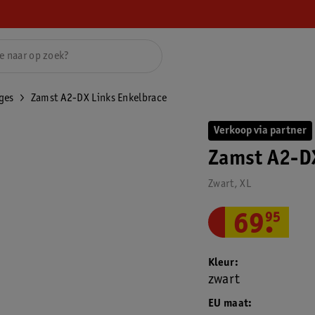
ges
Zamst A2-DX Links Enkelbrace
Verkoop via partner
Zamst A2-DX
Zwart, XL
69
.
95
Kleur
zwart
EU maat