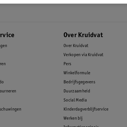
rvice
Over Kruidvat
agen
Over Kruidvat
Verkopen via Kruidvat
eren
Pers
Winkelformule
do
Bedrijfsgegevens
tourneren
Duurzaamheid
Social Media
rschuwingen
Kinderdagverblijfservice
Werken bij