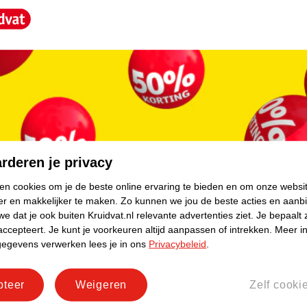
ybal en voetbal
core.
ebreide medische expertise. Het merk legt de
erug in de producten. In de loop van de jaren
cten. Bij de Zamst A2-DX Enkelbrace is
rderen je privacy
ken cookies om je de beste online ervaring te bieden en om onze websi
er en makkelijker te maken.
Zo kunnen we jou de beste acties en aanb
e dat je ook buiten Kruidvat.nl relevante advertenties ziet.
Je bepaalt 
accepteert.
Je kunt je voorkeuren altijd aanpassen of intrekken.
Meer in
gegevens verwerken lees je in ons
Privacybeleid
.
pteer
Weigeren
Zelf cooki