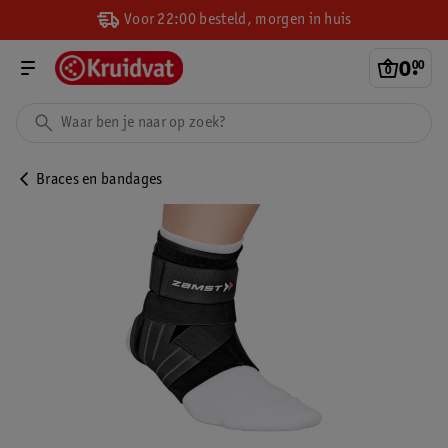
Voor 22:00 besteld, morgen in huis
0
.
00
Braces en bandages