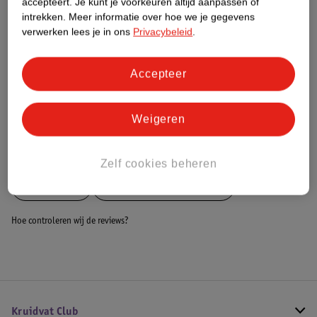
accepteert.
Je kunt je voorkeuren altijd aanpassen of
Dit product heeft (nog) geen Nature
intrekken.
Meer informatie over hoe we je gegevens
Impact Score.
verwerken lees je in ons
Privacybeleid
.
Meer informatie
Accepteer
Bestel & Bezorginformatie
Weigeren
Bekijk ook
Zelf cookies beheren
Meer
Zamst
Alle Braces en bandages
Hoe controleren wij de reviews?
Kruidvat Club