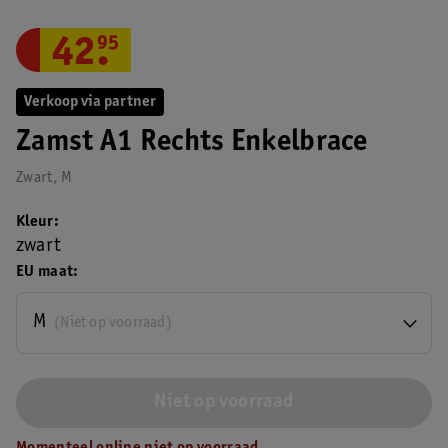
42
.
95
Verkoop via partner
Zamst A1 Rechts Enkelbrace
Zwart, M
Kleur
zwart
EU maat
M
(Niet op voorraad)
Niet op voorraad