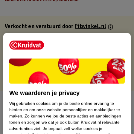
Momenteel online niet op voorraad.
Verkocht en verstuurd door
Fitwinkel.nl
Binnen 1 werkdag verstuurd
Gratis thuisbezorgd
Gratis retourneren via verkooppartner.
Gratis punten met je Kruidvat kaart
We waarderen je privacy
Over dit product
Wij gebruiken cookies om je de beste online ervaring te
bieden en om onze website persoonlijker en makkelijker te
Productinformatie
maken.
Zo kunnen we jou de beste acties en aanbiedingen
tonen en zorgen we dat je ook buiten Kruidvat.nl relevante
advertenties ziet.
Je bepaalt zelf welke cookies je
Nature Impact Score