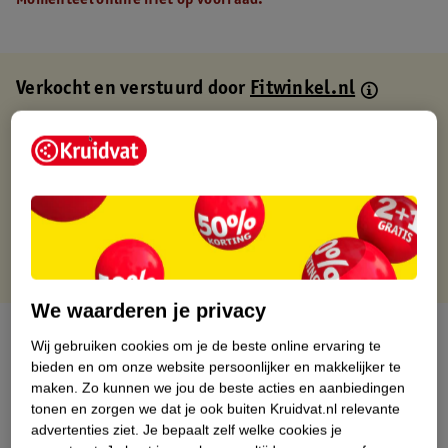
Momenteel online niet op voorraad.
Verkocht en verstuurd door
Fitwinkel.nl
Binnen 1 werkdag verstuurd
Gratis thuisbezorgd
Gratis retourneren via verkooppartner.
Gratis punten met je Kruidvat kaart
We waarderen je privacy
Over dit product
Wij gebruiken cookies om je de beste online ervaring te
bieden en om onze website persoonlijker en makkelijker te
Productinformatie
maken.
Zo kunnen we jou de beste acties en aanbiedingen
tonen en zorgen we dat je ook buiten Kruidvat.nl relevante
advertenties ziet.
Je bepaalt zelf welke cookies je
Nature Impact Score