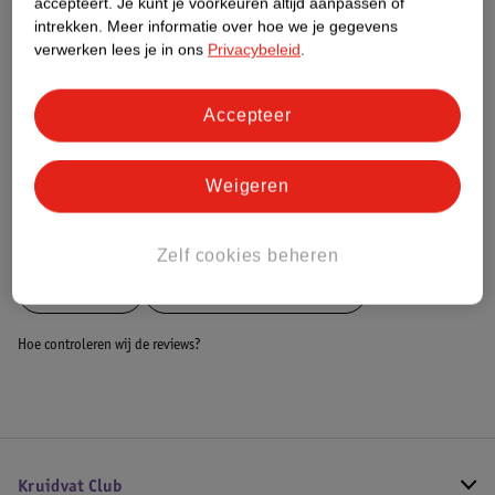
accepteert.
Je kunt je voorkeuren altijd aanpassen of
Dit product heeft (nog) geen Nature
intrekken.
Meer informatie over hoe we je gegevens
Impact Score.
verwerken lees je in ons
Privacybeleid
.
Meer informatie
Accepteer
Bestel & Bezorginformatie
Weigeren
Bekijk ook
Zelf cookies beheren
Meer
Zamst
Alle Braces en bandages
Hoe controleren wij de reviews?
Kruidvat Club