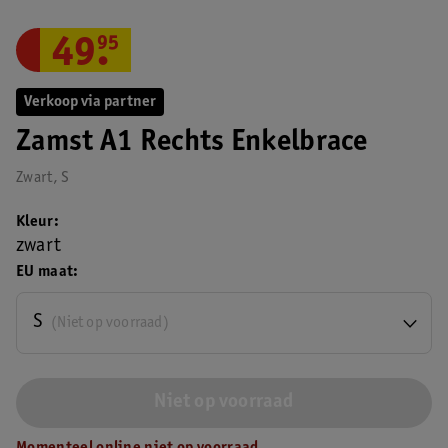
49
.
95
Verkoop via partner
Zamst A1 Rechts Enkelbrace
Zwart, S
Kleur
zwart
EU maat
S
(Niet op voorraad)
Niet op voorraad