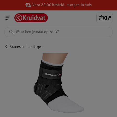
Voor 22:00 besteld, morgen in huis
0
.
00
Braces en bandages